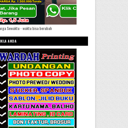
rga Sewaktu - waktu bisa berubah
IKLA ANDA