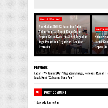
WARTA KWARRAN
Pangkalan SDN 53 Kalamisu Gelar
WARTA K
Pelantikan dan Rapat Kerja Gugus
Depan, Ketua Kwarran Sinsel Tegaskan
Ketua Kwar
Jaga Persatuan Organisasi Gerakan
Lantik Ka
Pramuka
Depan SD 
PREVIOUS
Kabar PWN Jambi 2021 “Kegiatan Minggu, Renovasi Rumah Ti
Layak Huni " Subcamp Desa Aro “
POST
COMMENT
Tidak ada komentar