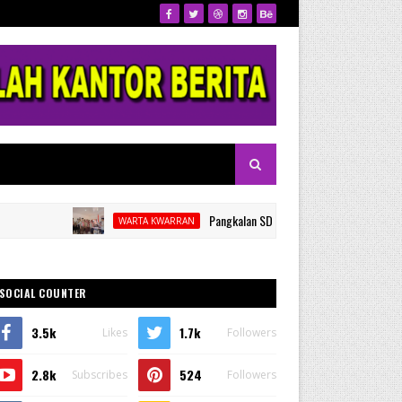
Pangkalan SDN 53 Kalamisu Gelar Pelantikan dan R
WARTA KWARRAN
SOCIAL COUNTER
3.5k
1.7k
Likes
Followers
2.8k
524
Subscribes
Followers