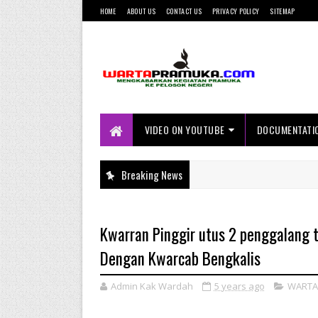
HOME
ABOUT US
CONTACT US
PRIVACY POLICY
SITEMAP
Mengkabarkan Kegiatan Pramuka ke
Pelosok Negeri
VIDEO ON YOUTUBE
DOCUMENTATI
Breaking News
Kwarran Pinggir utus 2 penggalang 
Dengan Kwarcab Bengkalis
Admin Kak Wardah
5 years ago
WARTA