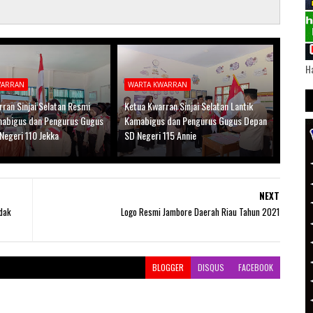
Ha
WARRAN
WARTA KWARRAN
ran Sinjai Selatan Resmi
Ketua Kwarran Sinjai Selatan Lantik
mabigus dan Pengurus Gugus
Kamabigus dan Pengurus Gugus Depan
Negeri 110 Jekka
SD Negeri 115 Annie
NEXT
dak
Logo Resmi Jambore Daerah Riau Tahun 2021
BLOGGER
DISQUS
FACEBOOK