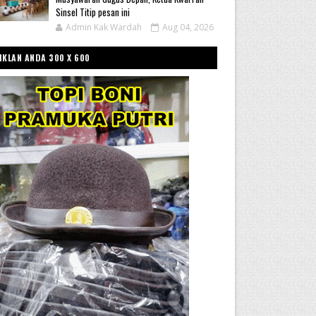
Sinsel Titip pesan ini
Admin Kak Wardah
Aug 04, 2026
IKLAN ANDA 300 X 600