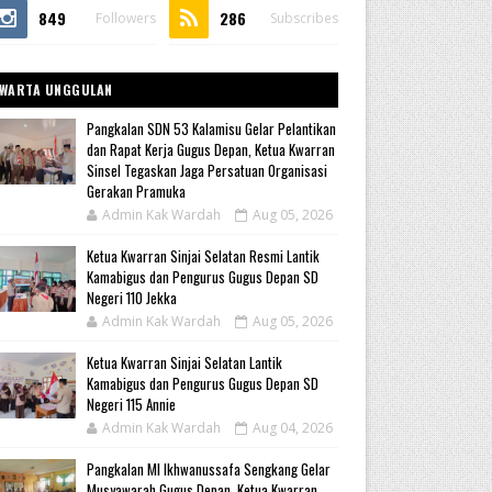
849
286
Followers
Subscribes
WARTA UNGGULAN
Pangkalan SDN 53 Kalamisu Gelar Pelantikan
dan Rapat Kerja Gugus Depan, Ketua Kwarran
Sinsel Tegaskan Jaga Persatuan Organisasi
Gerakan Pramuka
Admin Kak Wardah
Aug 05, 2026
Ketua Kwarran Sinjai Selatan Resmi Lantik
Kamabigus dan Pengurus Gugus Depan SD
Negeri 110 Jekka
Admin Kak Wardah
Aug 05, 2026
Ketua Kwarran Sinjai Selatan Lantik
Kamabigus dan Pengurus Gugus Depan SD
Negeri 115 Annie
Admin Kak Wardah
Aug 04, 2026
Pangkalan MI Ikhwanussafa Sengkang Gelar
Musyawarah Gugus Depan, Ketua Kwarran