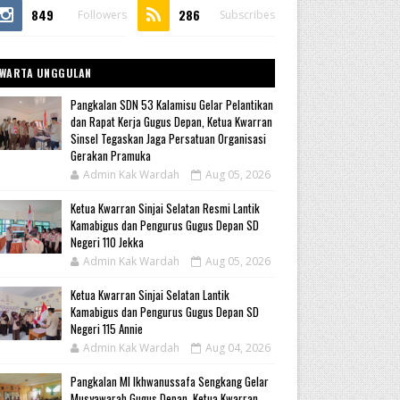
849
286
Followers
Subscribes
WARTA UNGGULAN
Pangkalan SDN 53 Kalamisu Gelar Pelantikan
dan Rapat Kerja Gugus Depan, Ketua Kwarran
Sinsel Tegaskan Jaga Persatuan Organisasi
Gerakan Pramuka
Admin Kak Wardah
Aug 05, 2026
Ketua Kwarran Sinjai Selatan Resmi Lantik
Kamabigus dan Pengurus Gugus Depan SD
Negeri 110 Jekka
Admin Kak Wardah
Aug 05, 2026
Ketua Kwarran Sinjai Selatan Lantik
Kamabigus dan Pengurus Gugus Depan SD
Negeri 115 Annie
Admin Kak Wardah
Aug 04, 2026
Pangkalan MI Ikhwanussafa Sengkang Gelar
Musyawarah Gugus Depan, Ketua Kwarran