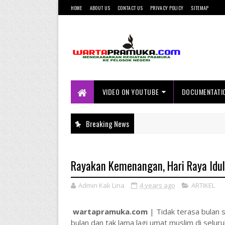
HOME
ABOUT US
CONTACT US
PRIVACY POLICY
SITEMAP
Mengkabarkan Kegiatan Pramuka ke
Pelosok Negeri
VIDEO ON YOUTUBE
DOCUMENTATI
Breaking News
Rayakan Kemenangan, Hari Raya Idul 
Admin Kak Lina
4 years ago
ARTIKEL
wartapramuka.com
| Tidak terasa bulan 
bulan dan tak lama lagi umat muslim di selur