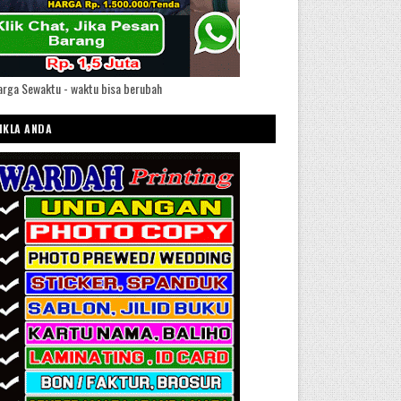
rga Sewaktu - waktu bisa berubah
IKLA ANDA