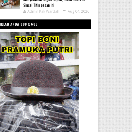
Sinsel Titip pesan ini
Admin Kak Wardah
Aug 04, 2026
IKLAN ANDA 300 X 600