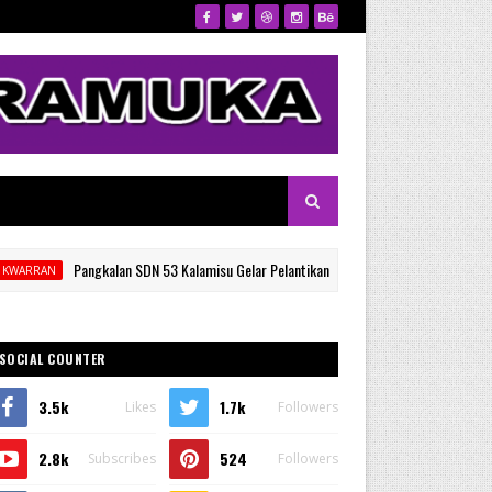
Pangkalan SDN 53 Kalamisu Gelar Pelantikan dan Rapat Kerja Gugus Depan, Ketua K
SOCIAL COUNTER
3.5k
1.7k
Likes
Followers
2.8k
524
Subscribes
Followers