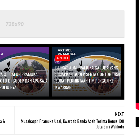
ARTIKEL
BERKAS ADM PRAMUKA GARUDA YANG
RA UJI CALON PRAMUKA
DISIAPKAN GUDEP SERTA CONTOH DRAF
GTD DI GUDEP DAN APA SAJA
SURAT PERMINTAAN TIM PENGUJI KE
POLIO NYA
KWARRAN
NEXT
a &
Musabaqah Pramuka Usai, Kwarcab Banda Aceh Terima Bonus 100
Juta dari Walikota