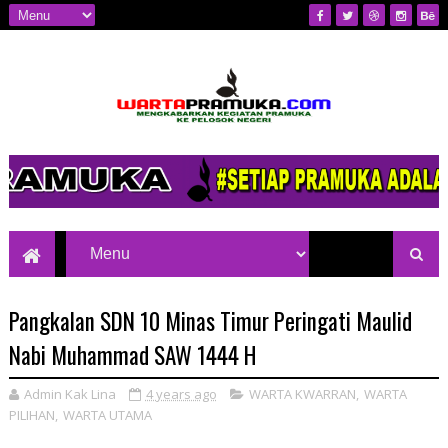
Mengkabarkan Kegiatan Pramuka ke
Pelosok Negeri
Pangkalan SDN 10 Minas Timur Peringati Maulid
Nabi Muhammad SAW 1444 H
Admin Kak Lina
4 years ago
WARTA KWARRAN
,
WARTA
PILIHAN
,
WARTA UTAMA