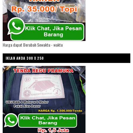
Harga dapat Berubah Sewaktu - waktu
IKLAN ANDA 300 X 250