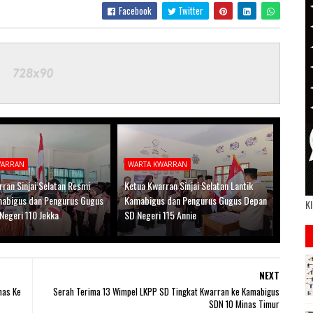
Facebook
Twitter
WARRAN
WARTA KWARRAN
ran Sinjai Selatan Resmi
Ketua Kwarran Sinjai Selatan Lantik
mabigus dan Pengurus Gugus
Kamabigus dan Pengurus Gugus Depan
Kl
Negeri 110 Jekka
SD Negeri 115 Annie
NEXT
nas Ke
Serah Terima 13 Wimpel LKPP SD Tingkat Kwarran ke Kamabigus
SDN 10 Minas Timur