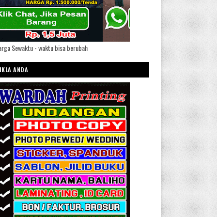
rga Sewaktu - waktu bisa berubah
IKLA ANDA