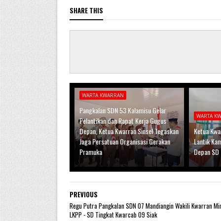
SHARE THIS
WARTA KWARRAN
Pangkalan SDN 53 Kalamisu Gelar
WARTA K
Pelantikan dan Rapat Kerja Gugus
Depan, Ketua Kwarran Sinsel Tegaskan
Ketua Kwar
Jaga Persatuan Organisasi Gerakan
Lantik Ka
Pramuka
Depan SD 
PREVIOUS
Regu Putra Pangkalan SDN 07 Mandiangin Wakili Kwarran Mi
LKPP - SD Tingkat Kwarcab 09 Siak