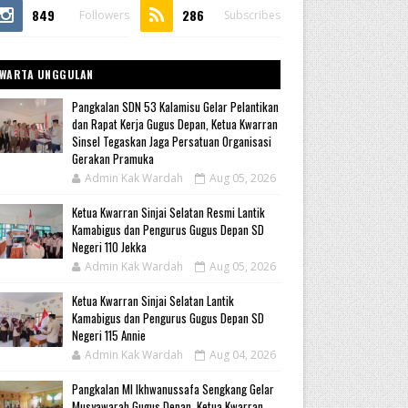
849
286
Followers
Subscribes
WARTA UNGGULAN
Pangkalan SDN 53 Kalamisu Gelar Pelantikan
dan Rapat Kerja Gugus Depan, Ketua Kwarran
Sinsel Tegaskan Jaga Persatuan Organisasi
Gerakan Pramuka
Admin Kak Wardah
Aug 05, 2026
Ketua Kwarran Sinjai Selatan Resmi Lantik
Kamabigus dan Pengurus Gugus Depan SD
Negeri 110 Jekka
Admin Kak Wardah
Aug 05, 2026
Ketua Kwarran Sinjai Selatan Lantik
Kamabigus dan Pengurus Gugus Depan SD
Negeri 115 Annie
Admin Kak Wardah
Aug 04, 2026
Pangkalan MI Ikhwanussafa Sengkang Gelar
Musyawarah Gugus Depan, Ketua Kwarran