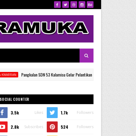
Pangkalan SDN 53 Kalamisu Gelar Pelantikan dan Rapat Kerja Gugus Depan, Ketua 
SOCIAL COUNTER
3.5k
1.7k
Likes
Followers
2.8k
524
Subscribes
Followers