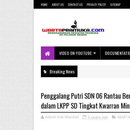
HOME
ABOUT US
CONTACT US
PRIVACY POLICY
SITEMAP
Mengkabarkan Kegiatan Pramuka ke
Pelosok Negeri
VIDEO ON YOUTUBE
DOCUMENTATI
Breaking News
Penggalang Putri SDN 06 Rantau Ber
dalam LKPP SD Tingkat Kwarran Min
Admin Kak Wardah
3 years ago
WARTA