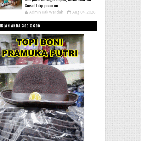
Sinsel Titip pesan ini
Admin Kak Wardah
Aug 04, 2026
IKLAN ANDA 300 X 600