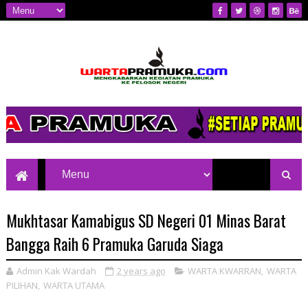
Mengkabarkan Kegiatan Pramuka ke
Pelosok Negeri
Mukhtasar Kamabigus SD Negeri 01 Minas Barat
Bangga Raih 6 Pramuka Garuda Siaga
Admin Kak Wardah
2 years ago
WARTA KWARRAN
,
WARTA
PILIHAN
,
WARTA UTAMA