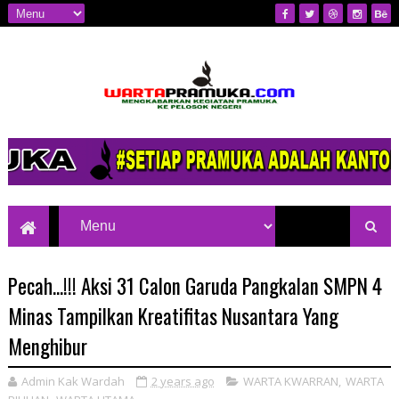
Mengkabarkan Kegiatan Pramuka ke
Pelosok Negeri
Pecah...!!! Aksi 31 Calon Garuda Pangkalan SMPN 4
Minas Tampilkan Kreatifitas Nusantara Yang
Menghibur
Admin Kak Wardah
2 years ago
WARTA KWARRAN
,
WARTA