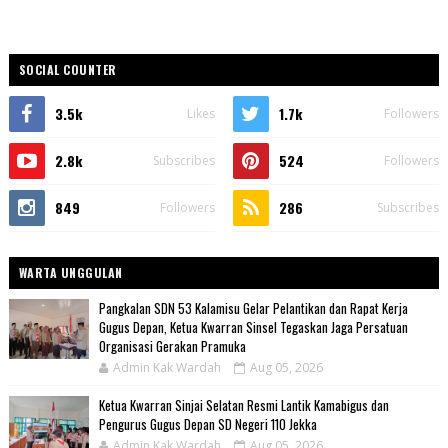
SOCIAL COUNTER
3.5k
1.7k
Likes
Followers
2.8k
524
Subscribes
Followers
849
286
Followers
Subscribes
WARTA UNGGULAN
Pangkalan SDN 53 Kalamisu Gelar Pelantikan dan Rapat Kerja
Gugus Depan, Ketua Kwarran Sinsel Tegaskan Jaga Persatuan
Organisasi Gerakan Pramuka
Admin Kak Wardah
Aug 05, 2026
Ketua Kwarran Sinjai Selatan Resmi Lantik Kamabigus dan
Pengurus Gugus Depan SD Negeri 110 Jekka
Admin Kak Wardah
Aug 05, 2026