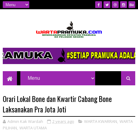
Mengkabarkan Kegiatan Pramuka ke
Pelosok Negeri
Orari Lokal Bone dan Kwartir Cabang Bone
Laksanakan Pra Jota Joti
Admin Kak Wardah
2 years ago
WARTA KWARRAN
,
WARTA
PILIHAN
,
WARTA UTAMA