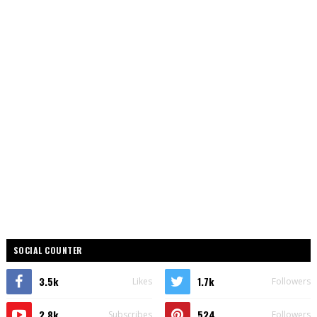
SOCIAL COUNTER
3.5k
1.7k
Likes
Followers
2.8k
524
Subscribes
Followers