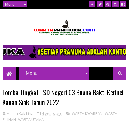
Mengkabarkan Kegiatan Pramuka ke
Pelosok Negeri
Lomba Tingkat I SD Negeri 03 Buana Bakti Kerinci
Kanan Siak Tahun 2022
Admin Kak Lina
4 years ago
WARTA KWARRAN
,
WARTA
PILIHAN
,
WARTA UTAMA