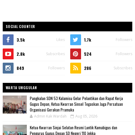
SOCIAL COUNTER
3.5k
1.7k
Likes
Followers
2.8k
524
Subscribes
Followers
849
286
Followers
Subscribes
WARTA UNGGULAN
Pangkalan SDN 53 Kalamisu Gelar Pelantikan dan Rapat Kerja
Gugus Depan, Ketua Kwarran Sinsel Tegaskan Jaga Persatuan
Organisasi Gerakan Pramuka
Admin Kak Wardah
Aug 05, 2026
Ketua Kwarran Sinjai Selatan Resmi Lantik Kamabigus dan
Pengurus Gugus Depan SD Negeri 110 Jekka