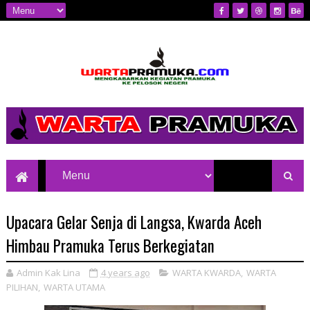
Mengkabarkan Kegiatan Pramuka ke
Pelosok Negeri
Upacara Gelar Senja di Langsa, Kwarda Aceh
Himbau Pramuka Terus Berkegiatan
Admin Kak Lina
4 years ago
WARTA KWARDA
,
WARTA
PILIHAN
,
WARTA UTAMA