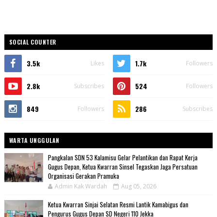
SOCIAL COUNTER
3.5k
1.7k
Likes
Followers
2.8k
524
Subscribes
Followers
849
286
Followers
Subscribes
WARTA UNGGULAN
Pangkalan SDN 53 Kalamisu Gelar Pelantikan dan Rapat Kerja
Gugus Depan, Ketua Kwarran Sinsel Tegaskan Jaga Persatuan
Organisasi Gerakan Pramuka
Admin Kak Wardah
Aug 05, 2026
Ketua Kwarran Sinjai Selatan Resmi Lantik Kamabigus dan
Pengurus Gugus Depan SD Negeri 110 Jekka