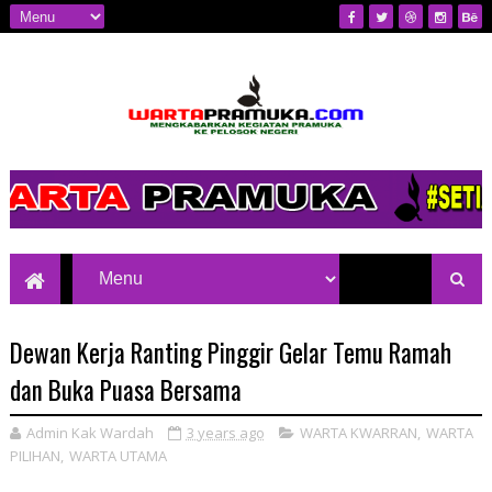
Mengkabarkan Kegiatan Pramuka ke
Pelosok Negeri
Dewan Kerja Ranting Pinggir Gelar Temu Ramah
dan Buka Puasa Bersama
Admin Kak Wardah
3 years ago
WARTA KWARRAN
,
WARTA
PILIHAN
,
WARTA UTAMA