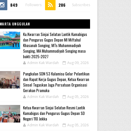
849
286
Followers
Subscribes
WARTA UNGGULAN
Ka.Kwarran Sinjai Selatan Lantik Kamabigus
dan Pengurus Gugus Depan MI Miftahul
Khasanah Songing, MTs Muhammadiyah
Songing, MA Muhammadiyah Songing masa
bakti 2025-2027
Admin Kak Wardah
Aug 09, 2026
Pangkalan SDN 53 Kalamisu Gelar Pelantikan
dan Rapat Kerja Gugus Depan, Ketua Kwarran
Sinsel Tegaskan Jaga Persatuan Organisasi
Gerakan Pramuka
Admin Kak Wardah
Aug 05, 2026
Ketua Kwarran Sinjai Selatan Resmi Lantik
Kamabigus dan Pengurus Gugus Depan SD
Negeri 110 Jekka
Admin Kak Wardah
Aug 05, 2026