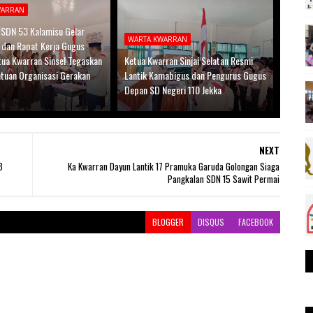
WARRAN
 SDN 53 Kalamisu Gelar
WARTA KWARRAN
n dan Rapat Kerja Gugus
tua Kwarran Sinsel Tegaskan
Ketua Kwarran Sinjai Selatan Resmi
atuan Organisasi Gerakan
Lantik Kamabigus dan Pengurus Gugus
Depan SD Negeri 110 Jekka
NEXT
3
Ka Kwarran Dayun Lantik 17 Pramuka Garuda Golongan Siaga
Pangkalan SDN 15 Sawit Permai
BLOGGER
DISQUS
FACEBOOK