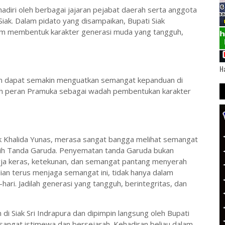
hadiri oleh berbagai jajaran pejabat daerah serta anggota
ak. Dalam pidato yang disampaikan, Bupati Siak
m membentuk karakter generasi muda yang tangguh,
Ha
kan dapat semakin menguatkan semangat kepanduan di
h peran Pramuka sebagai wadah pembentukan karakter
 Khalida Yunas, merasa sangat bangga melihat semangat
aih Tanda Garuda. Penyematan tanda Garuda bukan
erja keras, ketekunan, dan semangat pantang menyerah
alian terus menjaga semangat ini, tidak hanya dalam
hari. Jadilah generasi yang tangguh, berintegritas, dan
di Siak Sri Indrapura dan dipimpin langsung oleh Bupati
sangat istimewa dan bersejarah. Kehadiran beliau dalam