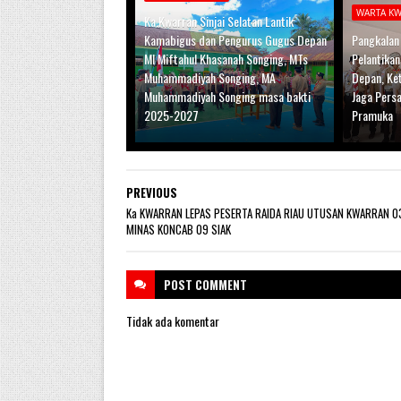
WARTA K
Ka.Kwarran Sinjai Selatan Lantik
Kamabigus dan Pengurus Gugus Depan
Pangkalan
MI Miftahul Khasanah Songing, MTs
Pelantika
Muhammadiyah Songing, MA
Depan, Ke
Muhammadiyah Songing masa bakti
Jaga Pers
2025-2027
Pramuka
PREVIOUS
Ka KWARRAN LEPAS PESERTA RAIDA RIAU UTUSAN KWARRAN 0
MINAS KONCAB 09 SIAK
POST
COMMENT
Tidak ada komentar