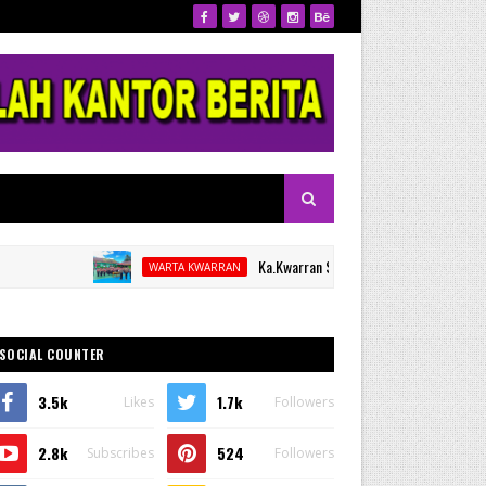
Ka.Kwarran Sinjai Selatan Lantik Kamabigus dan 
WARTA KWARRAN
SOCIAL COUNTER
3.5k
1.7k
Likes
Followers
2.8k
524
Subscribes
Followers