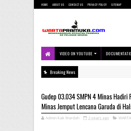
HOME
ABOUT US
CONTACT US
PRIVACY POLICY
SITEMAP
Mengkabarkan Kegiatan Pramuka ke
Pelosok Negeri
VIDEO ON YOUTUBE
DOCUMENTATI
Breaking News
Gudep 03.034 SMPN 4 Minas Hadiri P
Minas Jemput Lencana Garuda di Hal
Admin Kak Wardah
2 years ago
WARTA