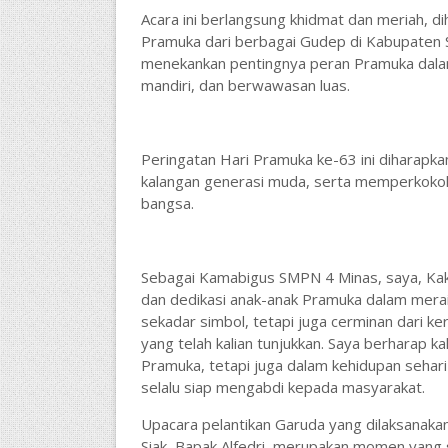
Acara ini berlangsung khidmat dan meriah, di
Pramuka dari berbagai Gudep di Kabupaten Si
menekankan pentingnya peran Pramuka dala
mandiri, dan berwawasan luas.
Peringatan Hari Pramuka ke-63 ini diharap
kalangan generasi muda, serta memperkoko
bangsa.
Sebagai Kamabigus SMPN 4 Minas, saya, Kak
dan dedikasi anak-anak Pramuka dalam mer
sekadar simbol, tetapi juga cerminan dari k
yang telah kalian tunjukkan. Saya berharap k
Pramuka, tetapi juga dalam kehidupan sehari-
selalu siap mengabdi kepada masyarakat.
Upacara pelantikan Garuda yang dilaksanakan 
Siak, Bapak Alfedri, merupakan momen yang 