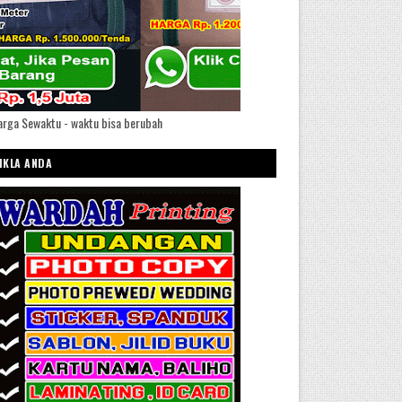
rga Sewaktu - waktu bisa berubah
IKLA ANDA