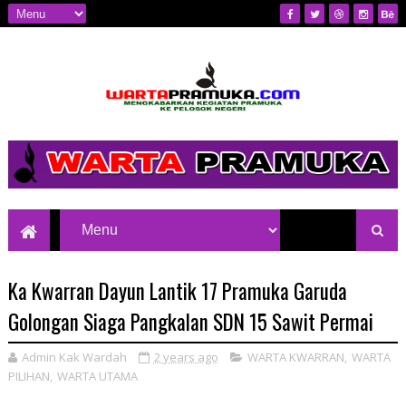
Mengkabarkan Kegiatan Pramuka ke
Pelosok Negeri
Ka Kwarran Dayun Lantik 17 Pramuka Garuda
Golongan Siaga Pangkalan SDN 15 Sawit Permai
Admin Kak Wardah
2 years ago
WARTA KWARRAN
,
WARTA
PILIHAN
,
WARTA UTAMA