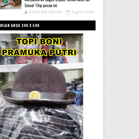
Sinsel Titip pesan ini
Admin Kak Wardah
Aug 04, 2026
IKLAN ANDA 300 X 600