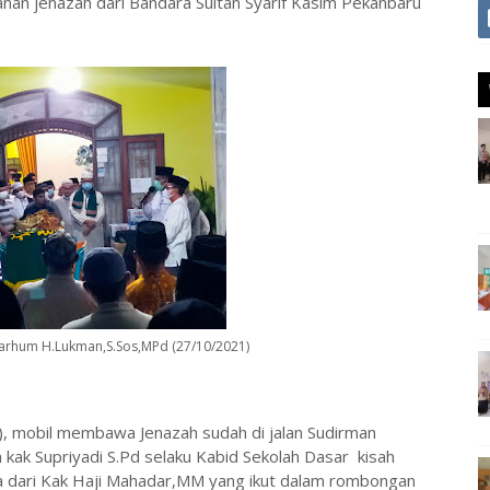
anan jenazah dari Bandara Sultan Syarif Kasim Pekanbaru
rhum H.Lukman,S.Sos,MPd (27/10/2021)
), mobil membawa Jenazah sudah di jalan Sudirman
kak Supriyadi S.Pd selaku Kabid Sekolah Dasar kisah
a dari Kak Haji Mahadar,MM yang ikut dalam rombongan