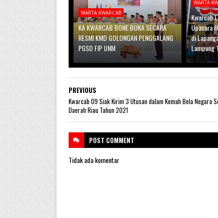
WARTA K
WARTA KWARCAB
Kwarcab L
KA KWARCAB BONE BUKA SECARA
Upacara H
RESMI KMD GOLONGAN PENGGALANG
di Lapang
PGSD FIP UNM
Lampung 
PREVIOUS
Kwarcab 09 Siak Kirim 3 Utusan dalam Kemah Bela Negara S
Daerah Riau Tahun 2021
POST
COMMENT
Tidak ada komentar