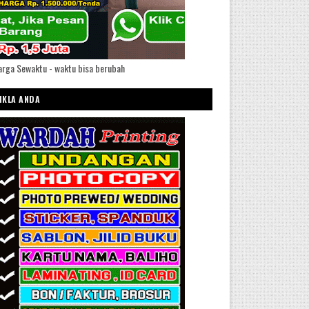
rga Sewaktu - waktu bisa berubah
IKLA ANDA