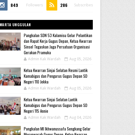
849
286
Followers
Subscribes
WARTA UNGGULAN
Pangkalan SDN 53 Kalamisu Gelar Pelantikan
dan Rapat Kerja Gugus Depan, Ketua Kwarran
Sinsel Tegaskan Jaga Persatuan Organisasi
Gerakan Pramuka
Admin Kak Wardah
Aug 05, 2026
Ketua Kwarran Sinjai Selatan Resmi Lantik
Kamabigus dan Pengurus Gugus Depan SD
Negeri 110 Jekka
Admin Kak Wardah
Aug 05, 2026
Ketua Kwarran Sinjai Selatan Lantik
Kamabigus dan Pengurus Gugus Depan SD
Negeri 115 Annie
Admin Kak Wardah
Aug 04, 2026
Pangkalan MI Ikhwanussafa Sengkang Gelar
Musyawarah Gugus Depan, Ketua Kwarran