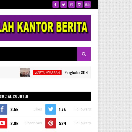
Pangkalan SDN 53 Kalamisu Gelar Pelantikan dan Rap
WARTA KWARRAN
SOCIAL COUNTER
3.5k
1.7k
Likes
Followers
2.8k
524
Subscribes
Followers