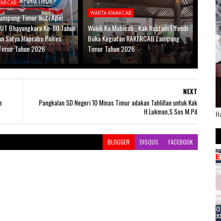
WARCAB
WARTA KWARCAB
ampung Timur Ikuti Apel
UT Bhayangkara Ke-80 Tahun
Wakili Ka.Mabicab , Kak Rustam Effendi
an Satya Haprabu Polres
Buka Kegiatan RAKERCAB Lampung
Timur Tahun 2026
Timur Tahun 2026
NEXT
e
Pangkalan SD Negeri 10 Minas Timur adakan Tahlillan untuk Kak
H.Lukman,S.Sos M.Pd
H
BLOGGER
DISQUS
FACEBOOK