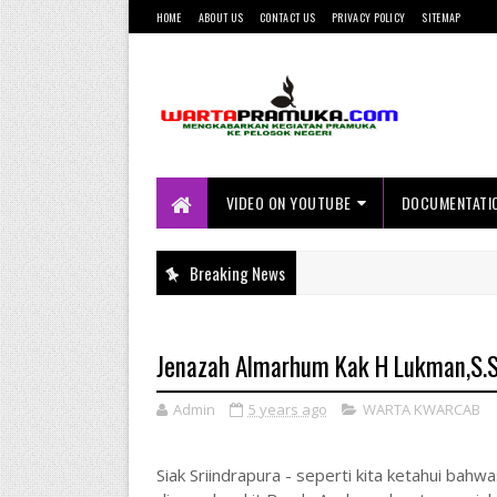
HOME
ABOUT US
CONTACT US
PRIVACY POLICY
SITEMAP
Mengkabarkan Kegiatan Pramuka ke
Pelosok Negeri
VIDEO ON YOUTUBE
DOCUMENTATI
Breaking News
Jenazah Almarhum Kak H Lukman,S.S
Admin
5 years ago
WARTA KWARCAB
Siak Sriindrapura - seperti kita ketahui ba