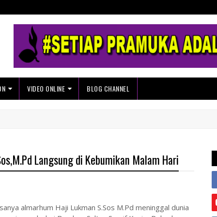
ON
VIDEO ONLINE
BLOG CHANNEL
os,M.Pd Langsung di Kebumikan Malam Hari
hwasanya almarhum Haji Lukman S.Sos M.Pd meninggal dunia