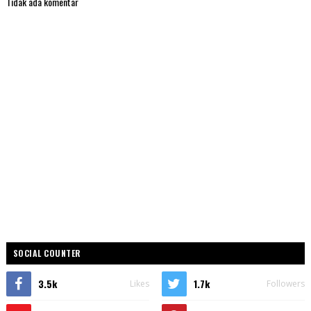
Tidak ada komentar
SOCIAL COUNTER
3.5k
1.7k
Likes
Followers