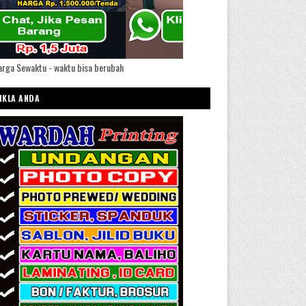
rga Sewaktu - waktu bisa berubah
IKLA ANDA