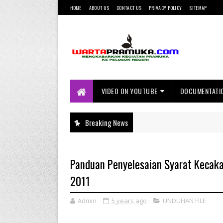
HOME
ABOUT US
CONTACT US
PRIVACY POLICY
SITEMAP
Mengkabarkan Kegiatan Pramuka ke
Pelosok Negeri
VIDEO ON YOUTUBE
DOCUMENTATI
Breaking News
Panduan Penyelesaian Syarat Kecak
2011
Admin
5 years ago
UNDUHAN FILE