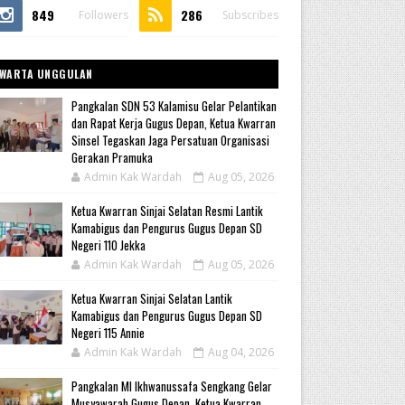
849
286
Followers
Subscribes
WARTA UNGGULAN
Pangkalan SDN 53 Kalamisu Gelar Pelantikan
dan Rapat Kerja Gugus Depan, Ketua Kwarran
Sinsel Tegaskan Jaga Persatuan Organisasi
Gerakan Pramuka
Admin Kak Wardah
Aug 05, 2026
Ketua Kwarran Sinjai Selatan Resmi Lantik
Kamabigus dan Pengurus Gugus Depan SD
Negeri 110 Jekka
Admin Kak Wardah
Aug 05, 2026
Ketua Kwarran Sinjai Selatan Lantik
Kamabigus dan Pengurus Gugus Depan SD
Negeri 115 Annie
Admin Kak Wardah
Aug 04, 2026
Pangkalan MI Ikhwanussafa Sengkang Gelar
Musyawarah Gugus Depan, Ketua Kwarran