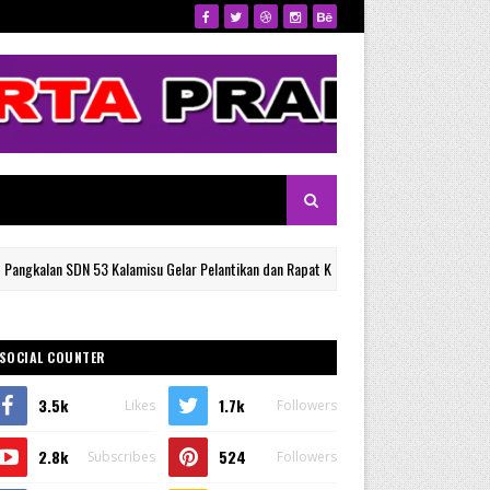
 SDN 53 Kalamisu Gelar Pelantikan dan Rapat Kerja Gugus Depan, Ketua Kwarran Sin
SOCIAL COUNTER
3.5k
1.7k
Likes
Followers
2.8k
524
Subscribes
Followers