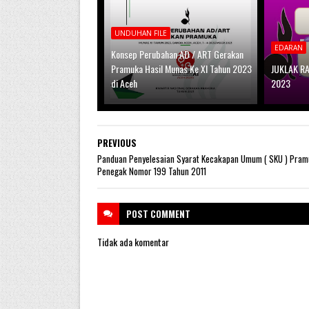
UNDUHAN FILE
EDARAN
Konsep Perubahan AD / ART Gerakan
Pramuka Hasil Munas Ke XI Tahun 2023
JUKLAK R
di Aceh
2023
PREVIOUS
Panduan Penyelesaian Syarat Kecakapan Umum ( SKU ) Pram
Penegak Nomor 199 Tahun 2011
POST
COMMENT
Tidak ada komentar