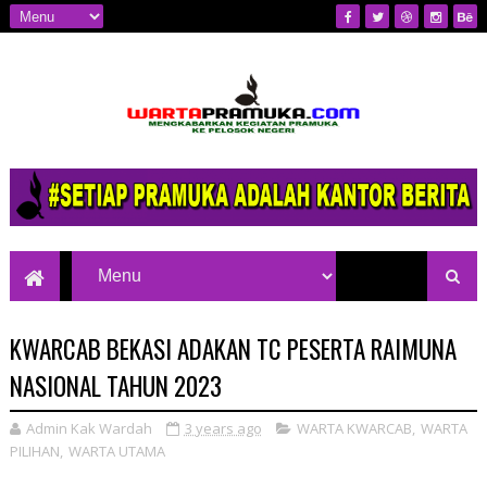
Mengkabarkan Kegiatan Pramuka ke
Pelosok Negeri
KWARCAB BEKASI ADAKAN TC PESERTA RAIMUNA
NASIONAL TAHUN 2023
Admin Kak Wardah
3 years ago
WARTA KWARCAB
,
WARTA
PILIHAN
,
WARTA UTAMA