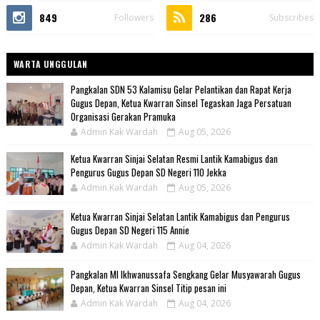
849
286
Followers
Subscribes
WARTA UNGGULAN
Pangkalan SDN 53 Kalamisu Gelar Pelantikan dan Rapat Kerja
Gugus Depan, Ketua Kwarran Sinsel Tegaskan Jaga Persatuan
Organisasi Gerakan Pramuka
Admin Kak Wardah
Aug 05, 2026
Ketua Kwarran Sinjai Selatan Resmi Lantik Kamabigus dan
Pengurus Gugus Depan SD Negeri 110 Jekka
Admin Kak Wardah
Aug 05, 2026
Ketua Kwarran Sinjai Selatan Lantik Kamabigus dan Pengurus
Gugus Depan SD Negeri 115 Annie
Admin Kak Wardah
Aug 04, 2026
Pangkalan MI Ikhwanussafa Sengkang Gelar Musyawarah Gugus
Depan, Ketua Kwarran Sinsel Titip pesan ini
Admin Kak Wardah
Aug 04, 2026