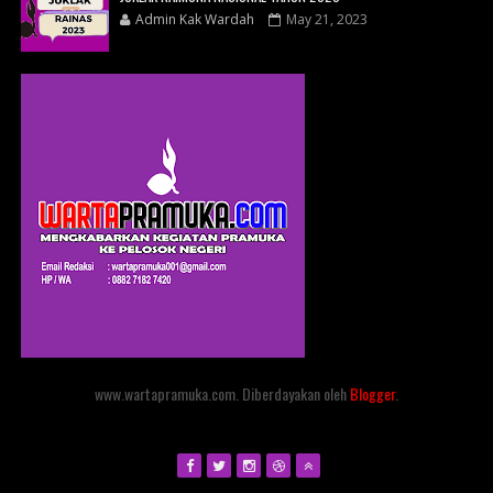
Admin Kak Wardah
May 21, 2023
www.wartapramuka.com. Diberdayakan oleh
Blogger
.