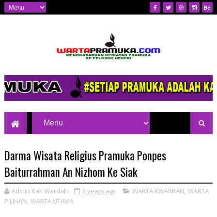
Mengkabarkan Kegiatan Pramuka ke
Pelosok Negeri
Darma Wisata Religius Pramuka Ponpes
Baiturrahman An Nizhom Ke Siak
Admin Kak Wardah
3 years ago
WARTA KWARRAN
,
WARTA
PILIHAN
,
WARTA UTAMA