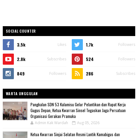
SOCIAL COUNTER
3.5k
1.7k
Likes
Followers
2.8k
524
Subscribes
Followers
849
286
Followers
Subscribes
WARTA UNGGULAN
Pangkalan SDN 53 Kalamisu Gelar Pelantikan dan Rapat Kerja
Gugus Depan, Ketua Kwarran Sinsel Tegaskan Jaga Persatuan
Organisasi Gerakan Pramuka
Admin Kak Wardah
Aug 05, 2026
Ketua Kwarran Sinjai Selatan Resmi Lantik Kamabigus dan