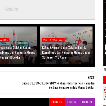
WARRAN
WARTA KWARRAN
ran Sinjai Selatan Resmi
Ketua Kwarran Sinjai Selatan Lantik
mabigus dan Pengurus Gugus
Kamabigus dan Pengurus Gugus Depan
Negeri 110 Jekka
SD Negeri 115 Annie
Kl
NEXT
Gudep 03.033-03.034 SMPN 4 Minas Gelar Berkah Ramadan
Berbagi Sembako untuk Warga Sekitar
BLOGGER
DISQUS
FACEBOOK