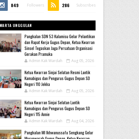
849
286
Followers
Subscribes
WARTA UNGGULAN
Pangkalan SDN 53 Kalamisu Gelar Pelantikan
dan Rapat Kerja Gugus Depan, Ketua Kwarran
Sinsel Tegaskan Jaga Persatuan Organisasi
Gerakan Pramuka
Admin Kak Wardah
Aug 05, 2026
Ketua Kwarran Sinjai Selatan Resmi Lantik
Kamabigus dan Pengurus Gugus Depan SD
Negeri 110 Jekka
Admin Kak Wardah
Aug 05, 2026
Ketua Kwarran Sinjai Selatan Lantik
Kamabigus dan Pengurus Gugus Depan SD
Negeri 115 Annie
Admin Kak Wardah
Aug 04, 2026
Pangkalan MI Ikhwanussafa Sengkang Gelar
Musyawarah Gugus Depan, Ketua Kwarran