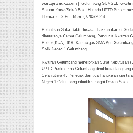
wartapramuka.com
| Gelumbang SUMSEL Kwartir r
Satuan Karya(Saka) Bakti Husada UPTD Puskesmas 
Hermanto, S.Pd., M.Si. (07/03/2025)
Pelantikan Saka Bakti Husada dilaksanakan di Gedun
diantaranya Camat Gelumbang, Pengurus Kwarran G
Polsek,KUA, DKR, Kamabigus SMA Pgri Gelumban
SMK Negeri 1 Gelumbang
Kwarran Gelumbang menerbitkan Surat Keputusan
UPTD Puskesmas Gelumbang dinahkodai langsung ole
Selanjutnya 45 Penegak dari tiga Pangkalan dian
Negeri 1 Gelumbang dilantik sebagai Dewan Saka