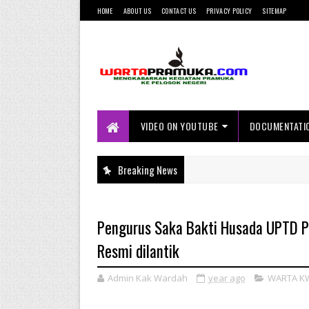
HOME
ABOUT US
CONTACT US
PRIVACY POLICY
SITEMAP
Mengkabarkan Kegiatan Pramuka ke
Pelosok Negeri
VIDEO ON YOUTUBE
DOCUMENTATI
Breaking News
Pengurus Saka Bakti Husada UPTD 
Resmi dilantik
Admin Kak Wardah
year ago
WARTA K