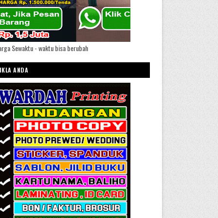
rga Sewaktu - waktu bisa berubah
IKLA ANDA