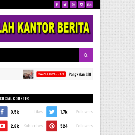
Pangkalan SDN 53 Kalamisu Gelar Pelantikan dan Rap
WARTA KWARRAN
SOCIAL COUNTER
3.5k
1.7k
Likes
Followers
2.8k
524
Subscribes
Followers