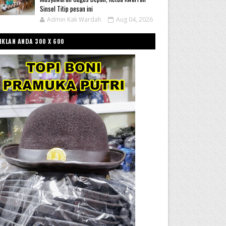
Sinsel Titip pesan ini
Admin Kak Wardah
Aug 04, 2026
IKLAN ANDA 300 X 600