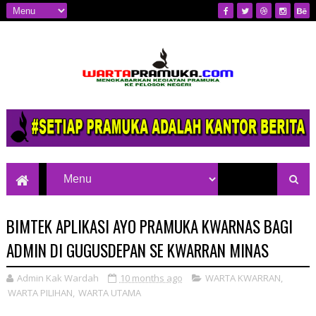
Mengkabarkan Kegiatan Pramuka ke
Pelosok Negeri
BIMTEK APLIKASI AYO ​​PRAMUKA KWARNAS BAGI
ADMIN DI GUGUSDEPAN SE KWARRAN MINAS
Admin Kak Wardah
10 months ago
WARTA KWARRAN
,
WARTA PILIHAN
,
WARTA UTAMA