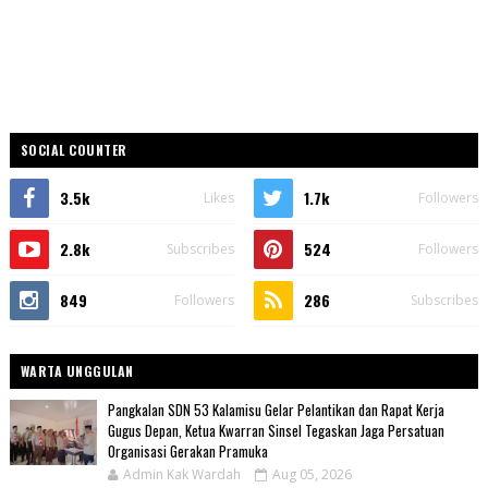
SOCIAL COUNTER
3.5k
1.7k
Likes
Followers
2.8k
524
Subscribes
Followers
849
286
Followers
Subscribes
WARTA UNGGULAN
Pangkalan SDN 53 Kalamisu Gelar Pelantikan dan Rapat Kerja
Gugus Depan, Ketua Kwarran Sinsel Tegaskan Jaga Persatuan
Organisasi Gerakan Pramuka
Admin Kak Wardah
Aug 05, 2026