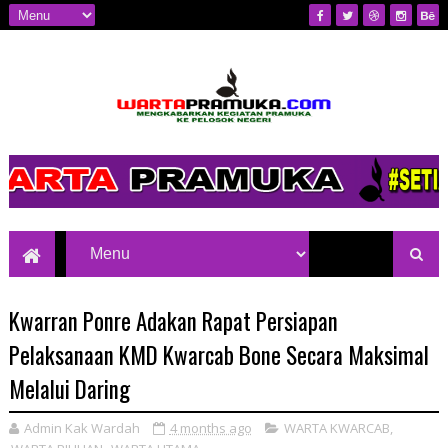
Mengkabarkan Kegiatan Pramuka ke
Pelosok Negeri
Kwarran Ponre Adakan Rapat Persiapan
Pelaksanaan KMD Kwarcab Bone Secara Maksimal
Melalui Daring
Admin Kak Wardah
4 months ago
WARTA KWARCAB
,