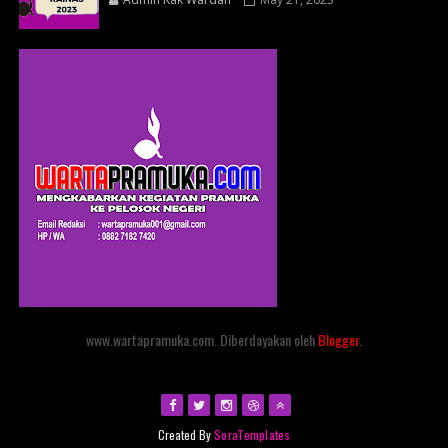
www.wartapramuka.com. Diberdayakan oleh
Blogger
.
Created By
SoraTemplates