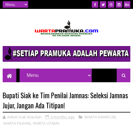
Mengkabarkan Kegiatan Pramuka ke
Pelosok Negeri
Bupati Siak ke Tim Penilai Jamnas: Seleksi Jamnas
Jujur, Jangan Ada Titipan!
Admin Kak Wardah
3 months ago
WARTA KWARCAB
,
WARTA PILIHAN
,
WARTA UTAMA