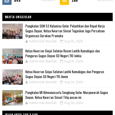
849
286
Followers
Subscribes
WARTA UNGGULAN
Pangkalan SDN 53 Kalamisu Gelar Pelantikan dan Rapat Kerja
Gugus Depan, Ketua Kwarran Sinsel Tegaskan Jaga Persatuan
Organisasi Gerakan Pramuka
Admin Kak Wardah
Aug 05, 2026
Ketua Kwarran Sinjai Selatan Resmi Lantik Kamabigus dan
Pengurus Gugus Depan SD Negeri 110 Jekka
Admin Kak Wardah
Aug 05, 2026
Ketua Kwarran Sinjai Selatan Lantik Kamabigus dan Pengurus
Gugus Depan SD Negeri 115 Annie
Admin Kak Wardah
Aug 04, 2026
Pangkalan MI Ikhwanussafa Sengkang Gelar Musyawarah Gugus
Depan, Ketua Kwarran Sinsel Titip pesan ini
Admin Kak Wardah
Aug 04, 2026
IKLAN ANDA 300 X 600