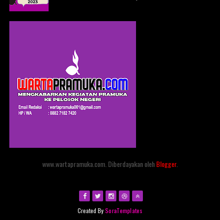
www.wartapramuka.com. Diberdayakan oleh
Blogger
.
Created By
SoraTemplates