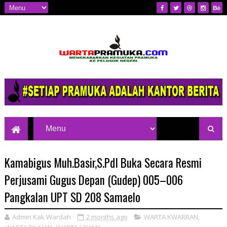
Mengkabarkan Kegiatan Pramuka ke
Pelosok Negeri
Kamabigus Muh.Basir,S.PdI Buka Secara Resmi
Perjusami Gugus Depan (Gudep) 005–006
Pangkalan UPT SD 208 Samaelo
Admin Kak Wardah
2 months ago
WARTA KWARRAN
,