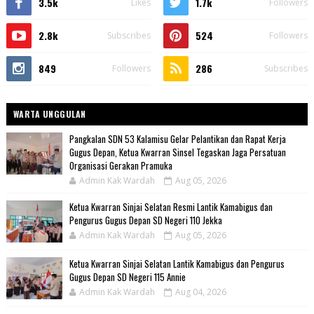
3.5k
1.7k
Likes
Followers
2.8k
524
Subscribes
Followers
849
286
Followers
Subscribes
WARTA UNGGULAN
Pangkalan SDN 53 Kalamisu Gelar Pelantikan dan Rapat Kerja
Gugus Depan, Ketua Kwarran Sinsel Tegaskan Jaga Persatuan
Organisasi Gerakan Pramuka
Admin Kak Wardah
Aug 05, 2026
Ketua Kwarran Sinjai Selatan Resmi Lantik Kamabigus dan
Pengurus Gugus Depan SD Negeri 110 Jekka
Admin Kak Wardah
Aug 05, 2026
Ketua Kwarran Sinjai Selatan Lantik Kamabigus dan Pengurus
Gugus Depan SD Negeri 115 Annie
Admin Kak Wardah
Aug 04, 2026