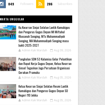
849
286
Followers
Subscribes
WARTA UNGGULAN
Ka.Kwarran Sinjai Selatan Lantik Kamabigus
dan Pengurus Gugus Depan MI Miftahul
Khasanah Songing, MTs Muhammadiyah
Songing, MA Muhammadiyah Songing masa
bakti 2025-2027
Admin Kak Wardah
Aug 09, 2026
Pangkalan SDN 53 Kalamisu Gelar Pelantikan
dan Rapat Kerja Gugus Depan, Ketua Kwarran
Sinsel Tegaskan Jaga Persatuan Organisasi
Gerakan Pramuka
Admin Kak Wardah
Aug 05, 2026
Ketua Kwarran Sinjai Selatan Resmi Lantik
Kamabigus dan Pengurus Gugus Depan SD
Negeri 110 Jekka
Admin Kak Wardah
Aug 05, 2026