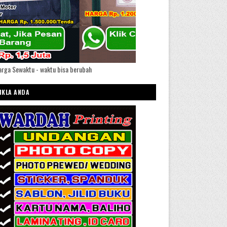
rga Sewaktu - waktu bisa berubah
IKLA ANDA