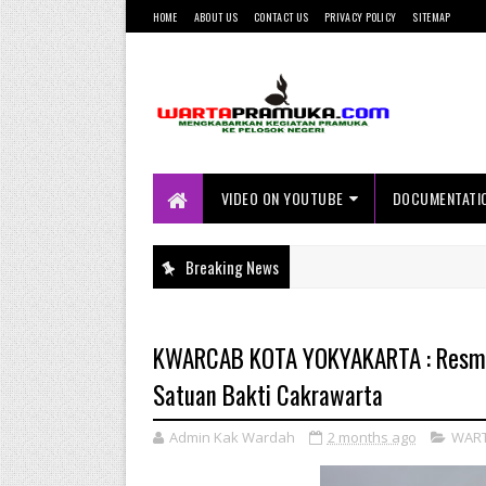
HOME
ABOUT US
CONTACT US
PRIVACY POLICY
SITEMAP
Mengkabarkan Kegiatan Pramuka ke
Pelosok Negeri
VIDEO ON YOUTUBE
DOCUMENTATI
Breaking News
KWARCAB KOTA YOKYAKARTA : Resmi Me
Satuan Bakti Cakrawarta
Admin Kak Wardah
2 months ago
WAR