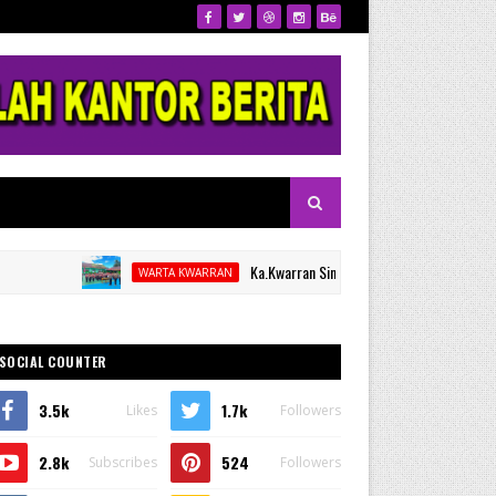
Ka.Kwarran Sinjai Selatan Lantik Kamabigus dan P
WARTA KWARRAN
SOCIAL COUNTER
3.5k
1.7k
Likes
Followers
2.8k
524
Subscribes
Followers