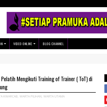
ON
VIDEO ONLINE
BLOG CHANNEL
atih Mengikuti Training of Trainer ( ToT) di
pung
TA KWARCAB
,
WARTA PILIHAN
,
WARTA UTAMA