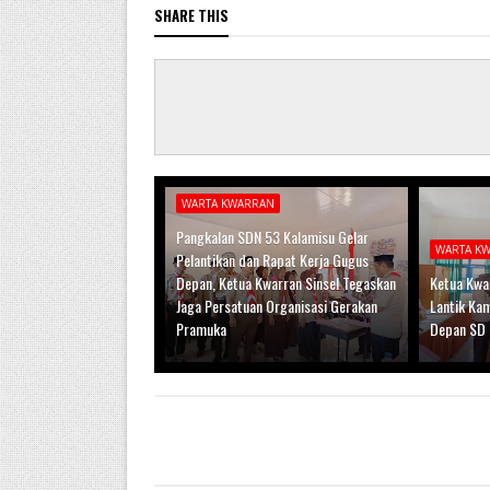
SHARE THIS
WARTA KWARRAN
Pangkalan SDN 53 Kalamisu Gelar
WARTA K
Pelantikan dan Rapat Kerja Gugus
Depan, Ketua Kwarran Sinsel Tegaskan
Ketua Kwar
Jaga Persatuan Organisasi Gerakan
Lantik Ka
Pramuka
Depan SD 