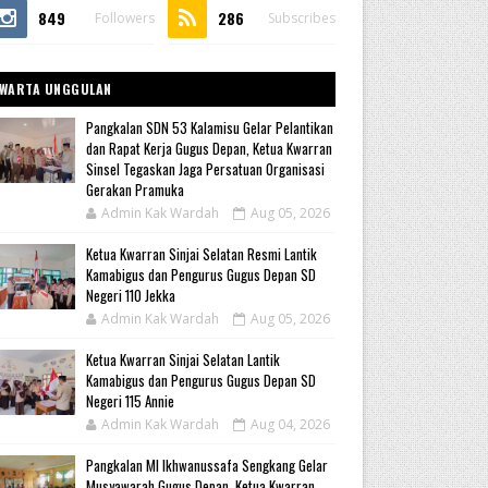
849
286
Followers
Subscribes
WARTA UNGGULAN
Pangkalan SDN 53 Kalamisu Gelar Pelantikan
dan Rapat Kerja Gugus Depan, Ketua Kwarran
Sinsel Tegaskan Jaga Persatuan Organisasi
Gerakan Pramuka
Admin Kak Wardah
Aug 05, 2026
Ketua Kwarran Sinjai Selatan Resmi Lantik
Kamabigus dan Pengurus Gugus Depan SD
Negeri 110 Jekka
Admin Kak Wardah
Aug 05, 2026
Ketua Kwarran Sinjai Selatan Lantik
Kamabigus dan Pengurus Gugus Depan SD
Negeri 115 Annie
Admin Kak Wardah
Aug 04, 2026
Pangkalan MI Ikhwanussafa Sengkang Gelar
Musyawarah Gugus Depan, Ketua Kwarran