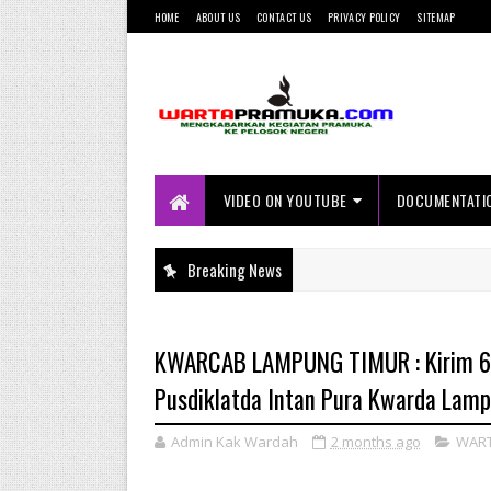
HOME
ABOUT US
CONTACT US
PRIVACY POLICY
SITEMAP
Mengkabarkan Kegiatan Pramuka ke
Pelosok Negeri
VIDEO ON YOUTUBE
DOCUMENTATI
Breaking News
KWARCAB LAMPUNG TIMUR : Kirim 6 Pel
Pusdiklatda Intan Pura Kwarda Lam
Admin Kak Wardah
2 months ago
WAR