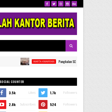
Pangkalan SDN 53 Kalamisu Gelar Pelantikan dan Ra
WARTA KWARRAN
SOCIAL COUNTER
3.5k
1.7k
Likes
Followers
2.8k
524
Subscribes
Followers