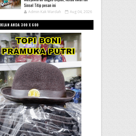
Sinsel Titip pesan ini
Admin Kak Wardah
Aug 04, 2026
IKLAN ANDA 300 X 600