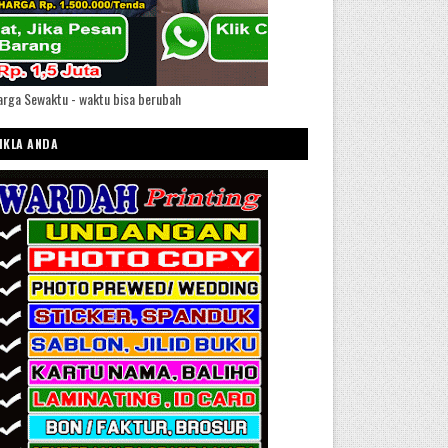
rga Sewaktu - waktu bisa berubah
IKLA ANDA