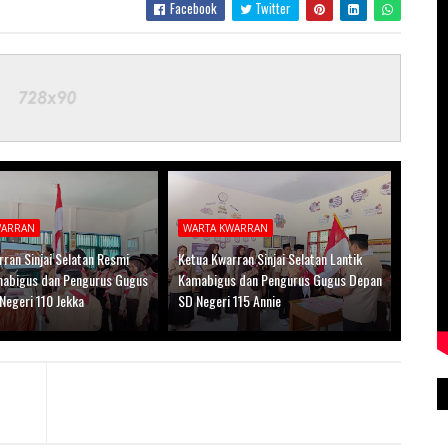
Facebook
Twitter
WARRAN
WARTA KWARRAN
ran Sinjai Selatan Resmi
Ketua Kwarran Sinjai Selatan Lantik
mabigus dan Pengurus Gugus
Kamabigus dan Pengurus Gugus Depan
Negeri 110 Jekka
SD Negeri 115 Annie