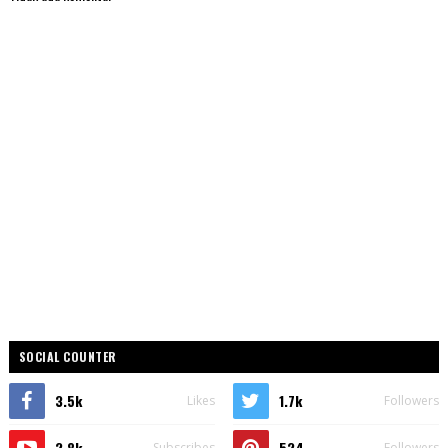
SOCIAL COUNTER
3.5k
1.7k
Likes
Followers
2.8k
524
Subscribes
Followers