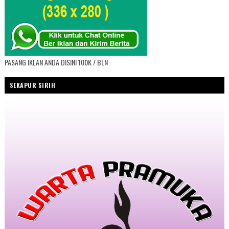
PASANG IKLAN ANDA DISINI 100K / BLN
SEKAPUR SIRIH