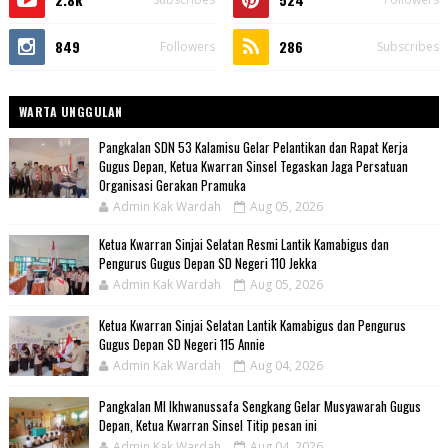
849
286
Followers
Subscribes
WARTA UNGGULAN
Pangkalan SDN 53 Kalamisu Gelar Pelantikan dan Rapat Kerja
Gugus Depan, Ketua Kwarran Sinsel Tegaskan Jaga Persatuan
Organisasi Gerakan Pramuka
Admin Kak Wardah
Aug 05, 2026
Ketua Kwarran Sinjai Selatan Resmi Lantik Kamabigus dan
Pengurus Gugus Depan SD Negeri 110 Jekka
Admin Kak Wardah
Aug 05, 2026
Ketua Kwarran Sinjai Selatan Lantik Kamabigus dan Pengurus
Gugus Depan SD Negeri 115 Annie
Admin Kak Wardah
Aug 04, 2026
Pangkalan MI Ikhwanussafa Sengkang Gelar Musyawarah Gugus
Depan, Ketua Kwarran Sinsel Titip pesan ini
Admin Kak Wardah
Aug 04, 2026