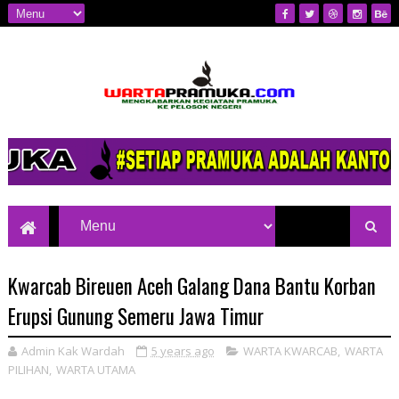
Mengkabarkan Kegiatan Pramuka ke
Pelosok Negeri
Kwarcab Bireuen Aceh Galang Dana Bantu Korban
Erupsi Gunung Semeru Jawa Timur
Admin Kak Wardah
5 years ago
WARTA KWARCAB
,
WARTA
PILIHAN
,
WARTA UTAMA