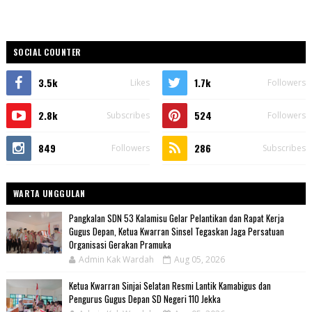
SOCIAL COUNTER
3.5k
1.7k
Likes
Followers
2.8k
524
Subscribes
Followers
849
286
Followers
Subscribes
WARTA UNGGULAN
Pangkalan SDN 53 Kalamisu Gelar Pelantikan dan Rapat Kerja
Gugus Depan, Ketua Kwarran Sinsel Tegaskan Jaga Persatuan
Organisasi Gerakan Pramuka
Admin Kak Wardah
Aug 05, 2026
Ketua Kwarran Sinjai Selatan Resmi Lantik Kamabigus dan
Pengurus Gugus Depan SD Negeri 110 Jekka