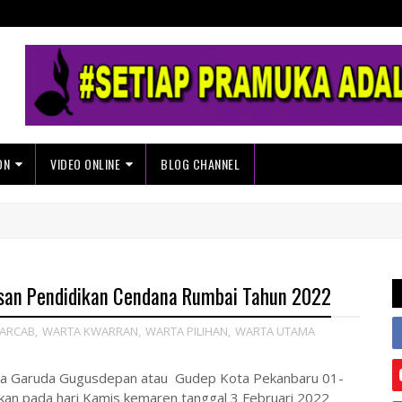
ON
VIDEO ONLINE
BLOG CHANNEL
san Pendidikan Cendana Rumbai Tahun 2022
ARCAB
,
WARTA KWARRAN
,
WARTA PILIHAN
,
WARTA UTAMA
ka Garuda Gugusdepan atau Gudep Kota Pekanbaru 01-
an pada hari Kamis kemaren tanggal 3 Februari 2022