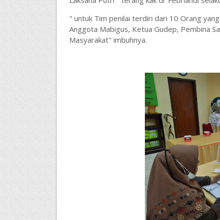
Laksana Putri " terang kak dr Febriandi se
" untuk Tim penilai terdiri dari 10 Orang ya
Anggota Mabigus, Ketua Gudep, Pembina Sa
Masyarakat" imbuhnya.