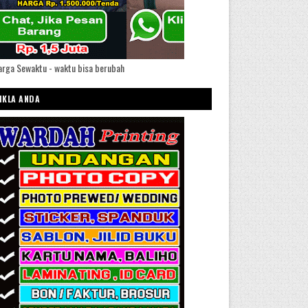
rga Sewaktu - waktu bisa berubah
IKLA ANDA