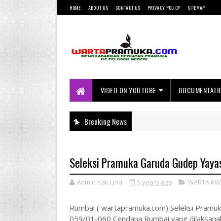
HOME
ABOUT US
CONTACT US
PRIVACY POLICY
SITEMAP
Mengkabarkan Kegiatan Pramuka ke
Pelosok Negeri
VIDEO ON YOUTUBE
DOCUMENTATI
Breaking News
Seleksi Pramuka Garuda Gudep Yaya
Admin Kak Lina
5 years ago
WARTA KW
Rumbai ( wartapramuka.com) Seleksi Pramu
059/01-060 Cendana Rumbai yang dilaksanak