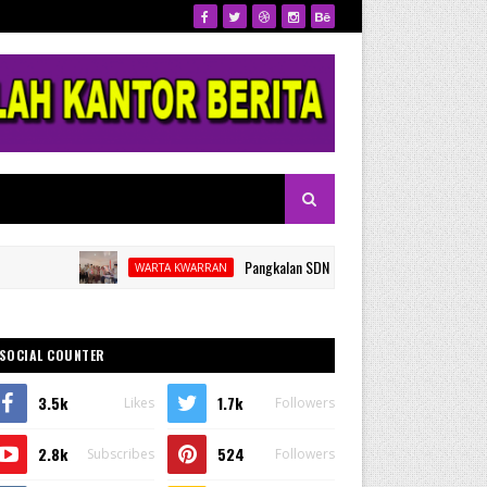
Pangkalan SDN 53 Kalamisu Gelar Pelantikan dan Rap
WARTA KWARRAN
SOCIAL COUNTER
3.5k
1.7k
Likes
Followers
2.8k
524
Subscribes
Followers