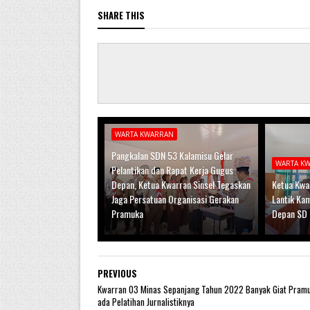
SHARE THIS
WARTA KWARRAN
Pangkalan SDN 53 Kalamisu Gelar
WARTA K
Pelantikan dan Rapat Kerja Gugus
Depan, Ketua Kwarran Sinsel Tegaskan
Ketua Kwar
Jaga Persatuan Organisasi Gerakan
Lantik Ka
Pramuka
Depan SD 
PREVIOUS
Kwarran 03 Minas Sepanjang Tahun 2022 Banyak Giat Pramu
ada Pelatihan Jurnalistiknya