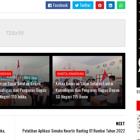
Facebook
Twitter
WARRAN
WARTA KWARRAN
ran Sinjai Selatan Resmi
Ketua Kwarran Sinjai Selatan Lantik
mabigus dan Pengurus Gugus
Kamabigus dan Pengurus Gugus Depan
Kl
Negeri 110 Jekka
SD Negeri 115 Annie
NEXT
ka,
Pelatihan Aplikasi Simuka Kwartir Ranting 01 Rumbai Tahun 2022