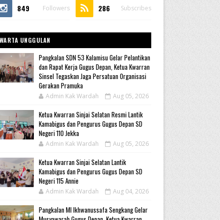
849
286
Followers
Subscribes
WARTA UNGGULAN
Pangkalan SDN 53 Kalamisu Gelar Pelantikan
dan Rapat Kerja Gugus Depan, Ketua Kwarran
Sinsel Tegaskan Jaga Persatuan Organisasi
Gerakan Pramuka
Admin Kak Wardah
Aug 05, 2026
Ketua Kwarran Sinjai Selatan Resmi Lantik
Kamabigus dan Pengurus Gugus Depan SD
Negeri 110 Jekka
Admin Kak Wardah
Aug 05, 2026
Ketua Kwarran Sinjai Selatan Lantik
Kamabigus dan Pengurus Gugus Depan SD
Negeri 115 Annie
Admin Kak Wardah
Aug 04, 2026
Pangkalan MI Ikhwanussafa Sengkang Gelar
Musyawarah Gugus Depan, Ketua Kwarran