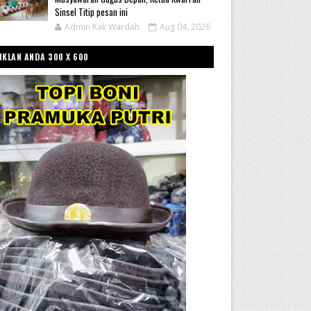
Sinsel Titip pesan ini
Admin Kak Wardah
Aug 04, 2026
IKLAN ANDA 300 X 600