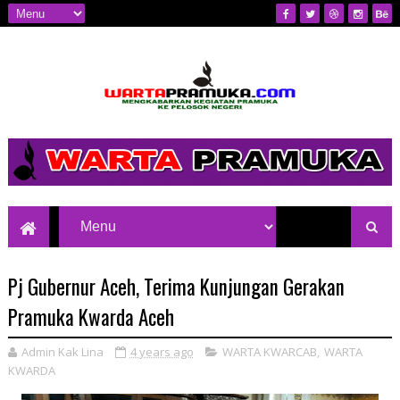
Mengkabarkan Kegiatan Pramuka ke
Pelosok Negeri
Pj Gubernur Aceh, Terima Kunjungan Gerakan
Pramuka Kwarda Aceh
Admin Kak Lina
4 years ago
WARTA KWARCAB
,
WARTA
KWARDA