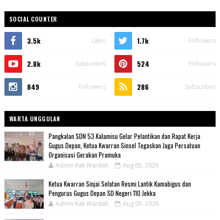
SOCIAL COUNTER
3.5k
1.7k
Likes
Followers
2.8k
524
Subscribes
Followers
849
286
Followers
Subscribes
WARTA UNGGULAN
Pangkalan SDN 53 Kalamisu Gelar Pelantikan dan Rapat Kerja
Gugus Depan, Ketua Kwarran Sinsel Tegaskan Jaga Persatuan
Organisasi Gerakan Pramuka
Admin Kak Wardah
Aug 05, 2026
Ketua Kwarran Sinjai Selatan Resmi Lantik Kamabigus dan
Pengurus Gugus Depan SD Negeri 110 Jekka
Admin Kak Wardah
Aug 05, 2026