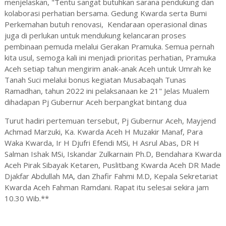
menjelaskan, "Tentu sangat butuhkan sarana pendukung dan
kolaborasi perhatian bersama. Gedung Kwarda serta Bumi
Perkemahan butuh renovasi, Kendaraan operasional dinas
juga di perlukan untuk mendukung kelancaran proses
pembinaan pemuda melalui Gerakan Pramuka. Semua pernah
kita usul, semoga kali ini menjadi prioritas perhatian, Pramuka
Aceh setiap tahun mengirim anak-anak Aceh untuk Umrah ke
Tanah Suci melalui bonus kegiatan Musabaqah Tunas
Ramadhan, tahun 2022 ini pelaksanaan ke 21" Jelas Mualem
dihadapan Pj Gubernur Aceh berpangkat bintang dua
Turut hadiri pertemuan tersebut, Pj Gubernur Aceh, Mayjend
Achmad Marzuki, Ka. Kwarda Aceh H Muzakir Manaf, Para
Waka Kwarda, Ir H Djufri Efendi MSi, H Asrul Abas, DR H
Salman Ishak MSi, Iskandar Zulkarnain Ph.D, Bendahara Kwarda
Aceh Pirak Sibayak Ketaren, Puslitbang Kwarda Aceh DR Made
Djakfar Abdullah MA, dan Zhafir Fahmi M.D, Kepala Sekretariat
Kwarda Aceh Fahman Ramdani. Rapat itu selesai sekira jam
10.30 Wib.**