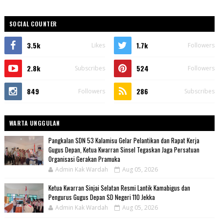
SOCIAL COUNTER
3.5k
1.7k
Likes
Followers
2.8k
524
Subscribes
Followers
849
286
Followers
Subscribes
WARTA UNGGULAN
Pangkalan SDN 53 Kalamisu Gelar Pelantikan dan Rapat Kerja
Gugus Depan, Ketua Kwarran Sinsel Tegaskan Jaga Persatuan
Organisasi Gerakan Pramuka
Admin Kak Wardah
Aug 05, 2026
Ketua Kwarran Sinjai Selatan Resmi Lantik Kamabigus dan
Pengurus Gugus Depan SD Negeri 110 Jekka
Admin Kak Wardah
Aug 05, 2026