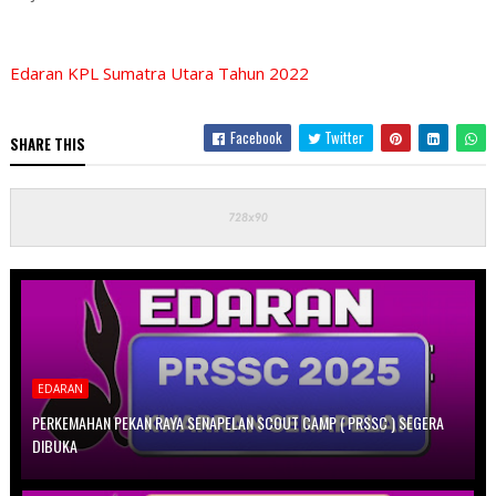
Edaran KPL Sumatra Utara Tahun 2022
Facebook
Twitter
SHARE THIS
EDARAN
PERKEMAHAN PEKAN RAYA SENAPELAN SCOUT CAMP ( PRSSC ) SEGERA
DIBUKA