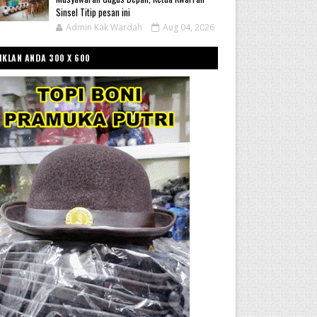
Sinsel Titip pesan ini
Admin Kak Wardah
Aug 04, 2026
IKLAN ANDA 300 X 600