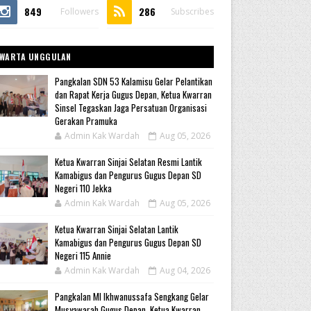
849
286
Followers
Subscribes
WARTA UNGGULAN
Pangkalan SDN 53 Kalamisu Gelar Pelantikan
dan Rapat Kerja Gugus Depan, Ketua Kwarran
Sinsel Tegaskan Jaga Persatuan Organisasi
Gerakan Pramuka
Admin Kak Wardah
Aug 05, 2026
Ketua Kwarran Sinjai Selatan Resmi Lantik
Kamabigus dan Pengurus Gugus Depan SD
Negeri 110 Jekka
Admin Kak Wardah
Aug 05, 2026
Ketua Kwarran Sinjai Selatan Lantik
Kamabigus dan Pengurus Gugus Depan SD
Negeri 115 Annie
Admin Kak Wardah
Aug 04, 2026
Pangkalan MI Ikhwanussafa Sengkang Gelar
Musyawarah Gugus Depan, Ketua Kwarran