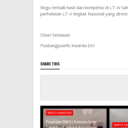
Regu terbaik hasil dari kompetisi di LT-IV t
perhelatan LT-V tingkat Nasional yang dire
Choiri Setiawan
PusbangJusinfo Kwarda DIY
SHARE THIS
WARTA KWARRAN
Pangkalan SDN 53 Kalamisu Gelar
WARTA K
Pelantikan dan Rapat Kerja Gugus