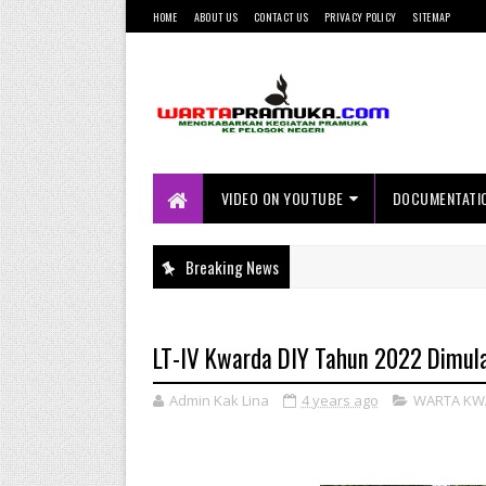
HOME
ABOUT US
CONTACT US
PRIVACY POLICY
SITEMAP
Mengkabarkan Kegiatan Pramuka ke
Pelosok Negeri
VIDEO ON YOUTUBE
DOCUMENTATI
Breaking News
LT-IV Kwarda DIY Tahun 2022 Dimula
Admin Kak Lina
4 years ago
WARTA KW