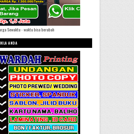
rga Sewaktu - waktu bisa berubah
IKLA ANDA