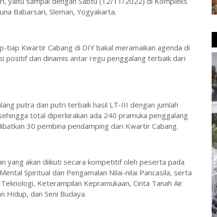
ari, yaitu sampai dengan Sabtu (12/11/2022) di Kompleks
a Babarsari, Sleman, Yogyakarta.
p-tiap Kwartir Cabang di DIY bakal meramaikan agenda di
i positif dan dinamis antar regu penggalang terbaik dari
ng putra dan putri terbaik hasil LT-III dengan jumlah
 sehingga total diperkirakan ada 240 pramuka penggalang
elibatkan 30 pembina pendamping dari Kwartir Cabang.
an yang akan diikuti secara kompetitif oleh peserta pada
ntal Spiritual dan Pengamalan Nilai-nilai Pancasila, serta
 Teknologi, Keterampilan Kepramukaan, Cinta Tanah Air
n Hidup, dan Seni Budaya.