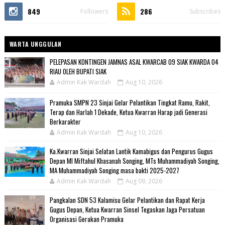
849
286
Followers
Subscribes
WARTA UNGGULAN
PELEPASAN KONTINGEN JAMNAS ASAL KWARCAB 09 SIAK KWARDA 04
RIAU OLEH BUPATI SIAK
Admin Kak Wardah
Aug 10, 2026
Pramuka SMPN 23 Sinjai Gelar Pelantikan Tingkat Ramu, Rakit,
Terap dan Harlah 1 Dekade, Ketua Kwarran Harap jadi Generasi
Berkarakter
Admin Kak Wardah
Aug 10, 2026
Ka.Kwarran Sinjai Selatan Lantik Kamabigus dan Pengurus Gugus
Depan MI Miftahul Khasanah Songing, MTs Muhammadiyah Songing,
MA Muhammadiyah Songing masa bakti 2025-2027
Admin Kak Wardah
Aug 09, 2026
Pangkalan SDN 53 Kalamisu Gelar Pelantikan dan Rapat Kerja
Gugus Depan, Ketua Kwarran Sinsel Tegaskan Jaga Persatuan
Organisasi Gerakan Pramuka