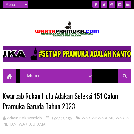
Mengkabarkan Kegiatan Pramuka ke
Pelosok Negeri
Kwarcab Rokan Hulu Adakan Seleksi 151 Calon
Pramuka Garuda Tahun 2023
Admin Kak Wardah
3 years ago
WARTA KWARCAB
,
WARTA
PILIHAN
,
WARTA UTAMA