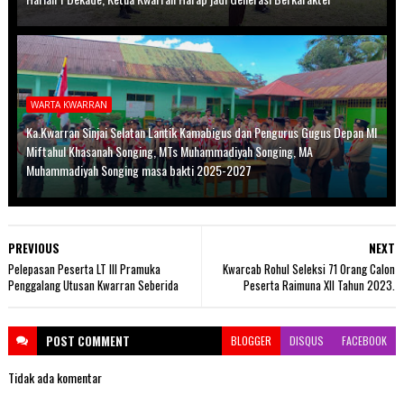
WARTA KWARRAN
Ka.Kwarran Sinjai Selatan Lantik Kamabigus dan Pengurus Gugus Depan MI
Miftahul Khasanah Songing, MTs Muhammadiyah Songing, MA
Muhammadiyah Songing masa bakti 2025-2027
PREVIOUS
NEXT
Pelepasan Peserta LT III Pramuka
Kwarcab Rohul Seleksi 71 Orang Calon
Penggalang Utusan Kwarran Seberida
Peserta Raimuna XII Tahun 2023.
POST
COMMENT
BLOGGER
DISQUS
FACEBOOK
Tidak ada komentar