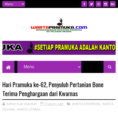
Mengkabarkan Kegiatan Pramuka ke
Pelosok Negeri
Hari Pramuka ke-62, Penyuluh Pertanian Bone
Terima Penghargaan dari Kwarnas
Admin Kak Wardah
3 years ago
WARTA KWARRAN
,
WARTA
PILIHAN
,
WARTA UTAMA