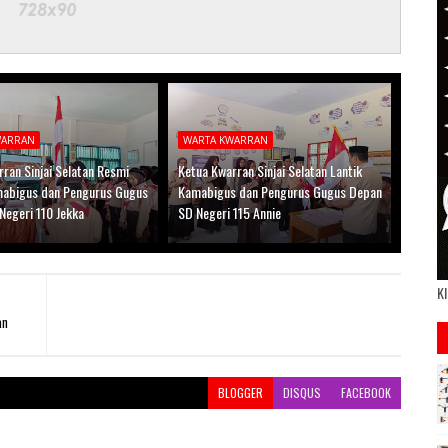
WARRAN
WARTA KWARRAN
ran Sinjai Selatan Resmi
Ketua Kwarran Sinjai Selatan Lantik
mabigus dan Pengurus Gugus
Kamabigus dan Pengurus Gugus Depan
Negeri 110 Jekka
SD Negeri 115 Annie
Kl
an
BLOGGER
DISQUS
FACEBOOK