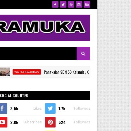
Pangkalan SDN 53 Kalamisu Gelar Pelantikan dan Rapat Kerja Gugus
ARTA KWARRAN
SOCIAL COUNTER
3.5k
1.7k
Likes
Followers
2.8k
524
Subscribes
Followers