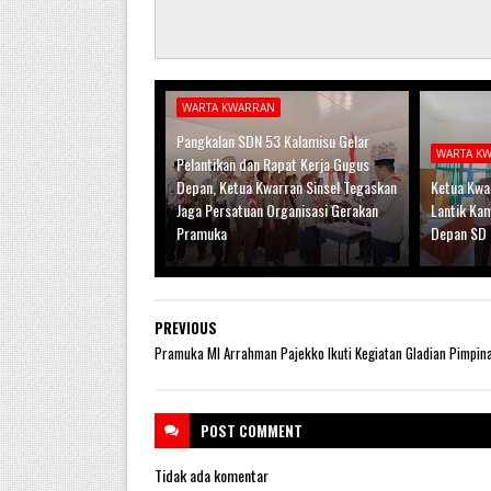
WARTA KWARRAN
Pangkalan SDN 53 Kalamisu Gelar
WARTA K
Pelantikan dan Rapat Kerja Gugus
Depan, Ketua Kwarran Sinsel Tegaskan
Ketua Kwar
Jaga Persatuan Organisasi Gerakan
Lantik Ka
Pramuka
Depan SD 
PREVIOUS
Pramuka MI Arrahman Pajekko Ikuti Kegiatan Gladian Pimpin
POST
COMMENT
Tidak ada komentar