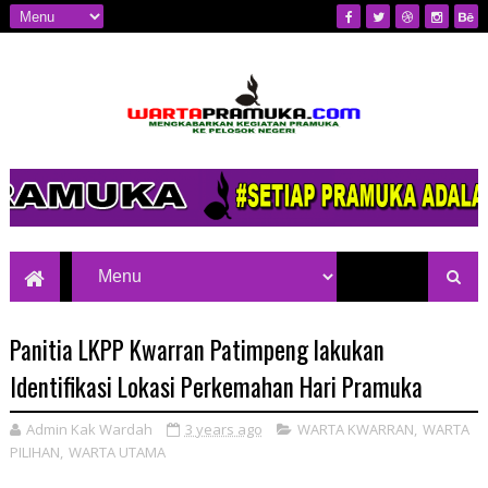
Mengkabarkan Kegiatan Pramuka ke
Pelosok Negeri
Panitia LKPP Kwarran Patimpeng lakukan
Identifikasi Lokasi Perkemahan Hari Pramuka
Admin Kak Wardah
3 years ago
WARTA KWARRAN
,
WARTA
PILIHAN
,
WARTA UTAMA