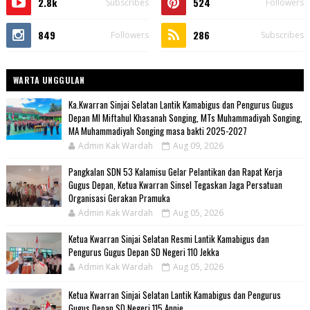
2.8k
524
Subscribes
Followers
849
286
Followers
Subscribes
WARTA UNGGULAN
Ka.Kwarran Sinjai Selatan Lantik Kamabigus dan Pengurus Gugus
Depan MI Miftahul Khasanah Songing, MTs Muhammadiyah Songing,
MA Muhammadiyah Songing masa bakti 2025-2027
Admin Kak Wardah
Aug 09, 2026
Pangkalan SDN 53 Kalamisu Gelar Pelantikan dan Rapat Kerja
Gugus Depan, Ketua Kwarran Sinsel Tegaskan Jaga Persatuan
Organisasi Gerakan Pramuka
Admin Kak Wardah
Aug 05, 2026
Ketua Kwarran Sinjai Selatan Resmi Lantik Kamabigus dan
Pengurus Gugus Depan SD Negeri 110 Jekka
Admin Kak Wardah
Aug 05, 2026
Ketua Kwarran Sinjai Selatan Lantik Kamabigus dan Pengurus
Gugus Depan SD Negeri 115 Annie