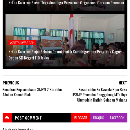
Ketua Kwarran Sinsel Tegaskan Jaga Persatuan Organisasi Gerakan Pramuka
WARTA KWARRAN
Ketua Kwarran Sinjai Selatan Resmi Lantik Kamabigus dan Pengurus Gugus
Depan SD Negeri 110 Jekka
PREVIOUS
NEXT
Kenalkan Kepramukaan SMPN 2 Barebbo
Kasiaruddin Ka.Kwarda Riau Buka
Adakan Kemah Blok
LP3MP Pramuka Penggalang MTs Ihya
Ulumuddin Bathin Solapan Mahang
POST
COMMENT
BLOGGER
DISQUS
FACEBOOK
Tidak ada komentar