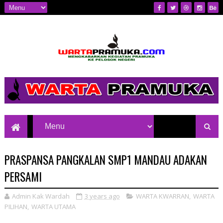
Mengkabarkan Kegiatan Pramuka ke
Pelosok Negeri
PRASPANSA PANGKALAN SMP1 MANDAU ADAKAN
PERSAMI
Admin Kak Wardah
3 years ago
WARTA KWARRAN
,
WARTA
PILIHAN
,
WARTA UTAMA