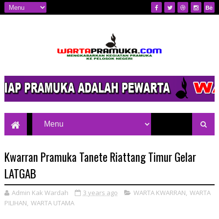
Mengkabarkan Kegiatan Pramuka ke
Pelosok Negeri
Kwarran Pramuka Tanete Riattang Timur Gelar
LATGAB
Admin Kak Wardah
3 years ago
WARTA KWARRAN
,
WARTA
PILIHAN
,
WARTA UTAMA