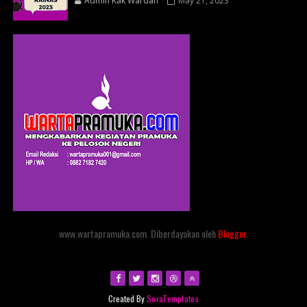
Admin Kak Wardah
May 21, 2023
www.wartapramuka.com. Diberdayakan oleh
Blogger
.
Created By
SoraTemplates