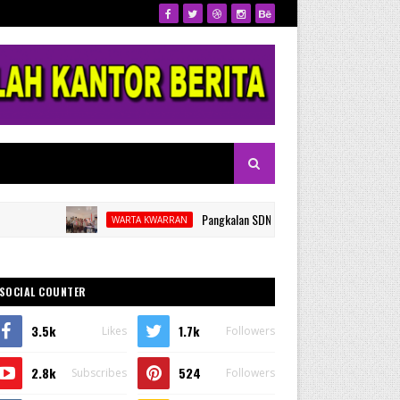
Pangkalan SDN 53 Kalamisu Gelar Pelantikan dan Rap
WARTA KWARRAN
SOCIAL COUNTER
3.5k
1.7k
Likes
Followers
2.8k
524
Subscribes
Followers