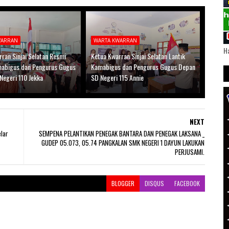
WARRAN
WARTA KWARRAN
Ha
ran Sinjai Selatan Resmi
Ketua Kwarran Sinjai Selatan Lantik
mabigus dan Pengurus Gugus
Kamabigus dan Pengurus Gugus Depan
Negeri 110 Jekka
SD Negeri 115 Annie
NEXT
lar
SEMPENA PELANTIKAN PENEGAK BANTARA DAN PENEGAK LAKSANA _
GUDEP 05.073, 05.74 PANGKALAN SMK NEGERI 1 DAYUN LAKUKAN
PERJUSAMI.
BLOGGER
DISQUS
FACEBOOK