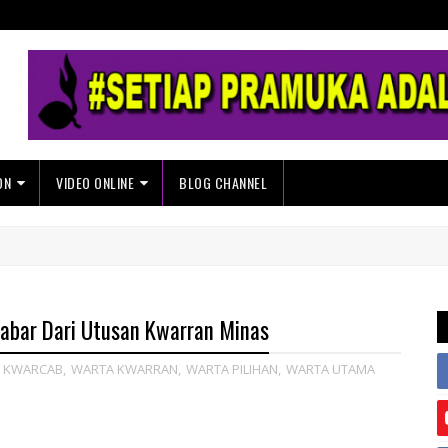
ON
VIDEO ONLINE
BLOG CHANNEL
Kabar Dari Utusan Kwarran Minas
 KWARCAB
,
WARTA KWARRAN
,
WARTA PILIHAN
,
WARTA UTAMA