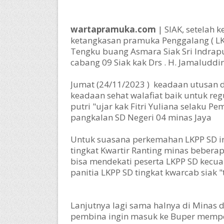
wartapramuka.com
| SIAK, setelah 
ketangkasan pramuka Penggalang ( LK
Tengku buang Asmara Siak Sri Indrapu
cabang 09 Siak kak Drs . H. Jamaluddin
Jumat (24/11/2023 ) keadaan utusan d
keadaan sehat walafiat baik untuk r
putri "ujar kak Fitri Yuliana selaku 
pangkalan SD Negeri 04 minas Jaya
Untuk suasana perkemahan LKPP SD in
tingkat Kwartir Ranting minas beber
bisa mendekati peserta LKPP SD kecua
panitia LKPP SD tingkat kwarcab siak 
Lanjutnya lagi sama halnya di Minas 
pembina ingin masuk ke Buper mempe