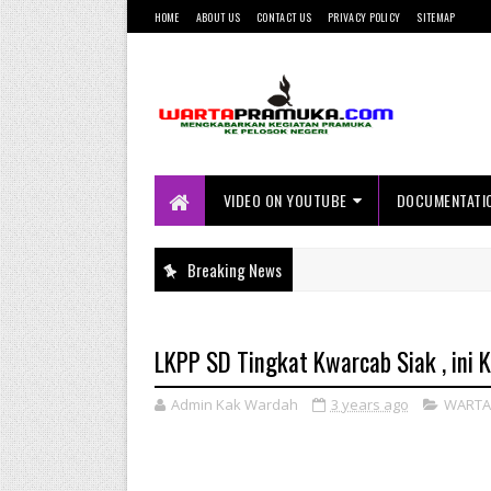
HOME
ABOUT US
CONTACT US
PRIVACY POLICY
SITEMAP
Mengkabarkan Kegiatan Pramuka ke
Pelosok Negeri
VIDEO ON YOUTUBE
DOCUMENTATI
Breaking News
LKPP SD Tingkat Kwarcab Siak , ini 
Admin Kak Wardah
3 years ago
WARTA