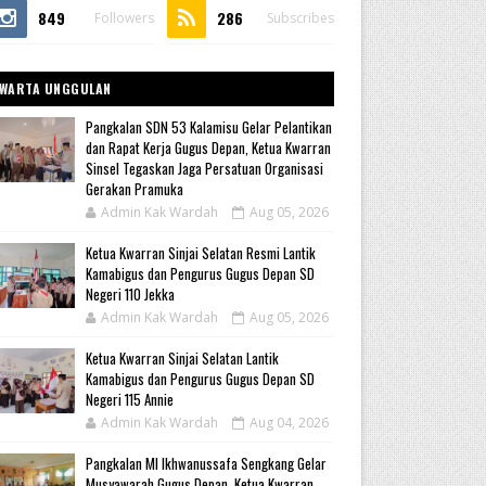
849
286
Followers
Subscribes
WARTA UNGGULAN
Pangkalan SDN 53 Kalamisu Gelar Pelantikan
dan Rapat Kerja Gugus Depan, Ketua Kwarran
Sinsel Tegaskan Jaga Persatuan Organisasi
Gerakan Pramuka
Admin Kak Wardah
Aug 05, 2026
Ketua Kwarran Sinjai Selatan Resmi Lantik
Kamabigus dan Pengurus Gugus Depan SD
Negeri 110 Jekka
Admin Kak Wardah
Aug 05, 2026
Ketua Kwarran Sinjai Selatan Lantik
Kamabigus dan Pengurus Gugus Depan SD
Negeri 115 Annie
Admin Kak Wardah
Aug 04, 2026
Pangkalan MI Ikhwanussafa Sengkang Gelar
Musyawarah Gugus Depan, Ketua Kwarran