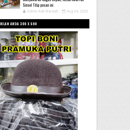
Sinsel Titip pesan ini
Admin Kak Wardah
Aug 04, 2026
IKLAN ANDA 300 X 600