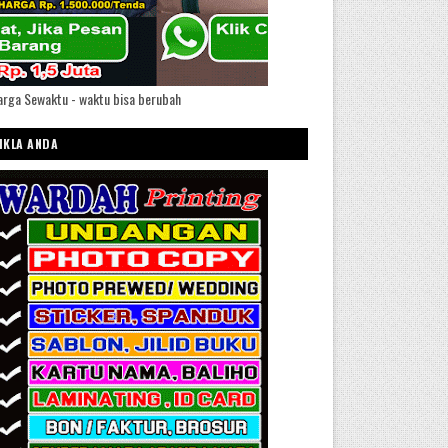
rga Sewaktu - waktu bisa berubah
IKLA ANDA