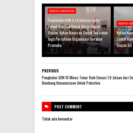
WARTA KWARRAN
Pangkalan SDN 53 Kalamisu Gelar
WARTA K
Pelantikan dan Rapat Kerja Gugus
Depan, Ketua Kwarran Sinsel Tegaskan
Ketua Kwar
Jaga Persatuan Organisasi Gerakan
Lantik Ka
Pramuka
Depan SD 
PREVIOUS
Pangkalan SDN 10 Minas Timur Raih Donasi 1,6 Jutaan dari Ge
Bumbung Kemanusiaan Untuk Palestina
POST
COMMENT
Tidak ada komentar