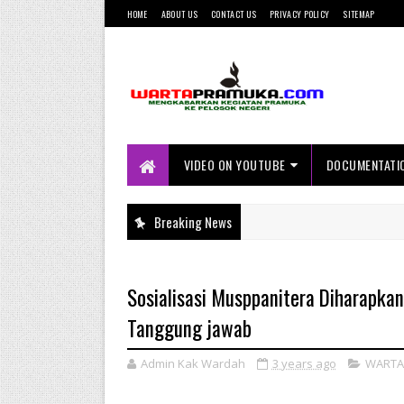
HOME
ABOUT US
CONTACT US
PRIVACY POLICY
SITEMAP
Mengkabarkan Kegiatan Pramuka ke
Pelosok Negeri
VIDEO ON YOUTUBE
DOCUMENTATI
Breaking News
Sosialisasi Musppanitera Diharapka
Tanggung jawab
Admin Kak Wardah
3 years ago
WARTA