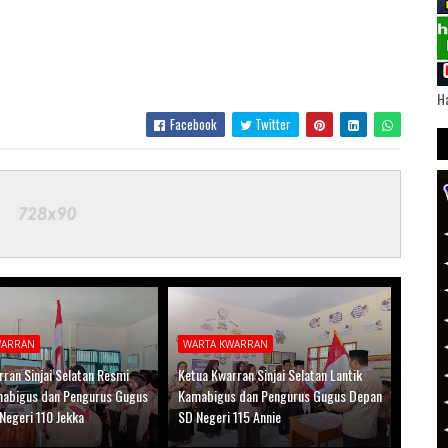
Ha
Facebook
Twitter
WARRAN
WARTA KWARRAN
ran Sinjai Selatan Resmi
Ketua Kwarran Sinjai Selatan Lantik
mabigus dan Pengurus Gugus
Kamabigus dan Pengurus Gugus Depan
Negeri 110 Jekka
SD Negeri 115 Annie