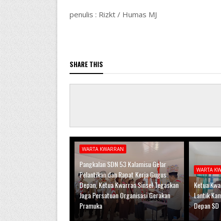
penulis : Rizkt / Humas MJ
SHARE THIS
WARTA KWARRAN
Pangkalan SDN 53 Kalamisu Gelar
WARTA K
Pelantikan dan Rapat Kerja Gugus
Depan, Ketua Kwarran Sinsel Tegaskan
Ketua Kwar
Jaga Persatuan Organisasi Gerakan
Lantik Ka
Pramuka
Depan SD 