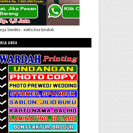
rga Sewaktu - waktu bisa berubah
IKLA ANDA