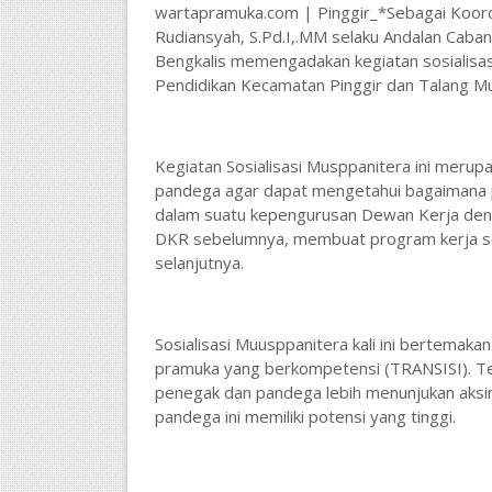
wartapramuka.com | Pinggir_*Sebagai Koord
Rudiansyah, S.Pd.I,.MM selaku Andalan Caba
Bengkalis memengadakan kegiatan sosialisas
Pendidikan Kecamatan Pinggir dan Talang M
Kegiatan Sosialisasi Musppanitera ini merup
pandega agar dapat mengetahui bagaimana p
dalam suatu kepengurusan Dewan Kerja den
DKR sebelumnya, membuat program kerja sel
selanjutnya.
Sosialisasi Muusppanitera kali ini bertema
pramuka yang berkompetensi (TRANSISI). Tem
penegak dan pandega lebih menunjukan aksi
pandega ini memiliki potensi yang tinggi.