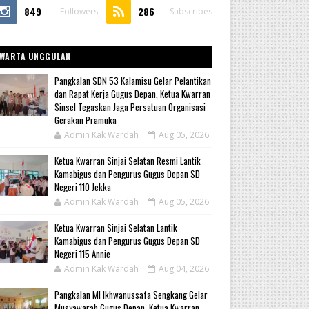
849
286
Followers
Subscribes
WARTA UNGGULAN
Pangkalan SDN 53 Kalamisu Gelar Pelantikan
dan Rapat Kerja Gugus Depan, Ketua Kwarran
Sinsel Tegaskan Jaga Persatuan Organisasi
Gerakan Pramuka
Admin Kak Wardah
Aug 05, 2026
Ketua Kwarran Sinjai Selatan Resmi Lantik
Kamabigus dan Pengurus Gugus Depan SD
Negeri 110 Jekka
Admin Kak Wardah
Aug 05, 2026
Ketua Kwarran Sinjai Selatan Lantik
Kamabigus dan Pengurus Gugus Depan SD
Negeri 115 Annie
Admin Kak Wardah
Aug 04, 2026
Pangkalan MI Ikhwanussafa Sengkang Gelar
Musyawarah Gugus Depan, Ketua Kwarran