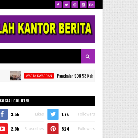
Pangkalan SDN 53 Kalamisu Gelar Pelantikan dan Rapat Kerja
WARTA KWARRAN
SOCIAL COUNTER
3.5k
1.7k
Likes
Followers
2.8k
524
Subscribes
Followers