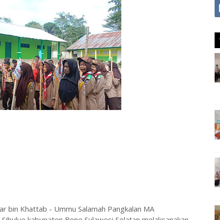
r bin Khattab - Ummu Salamah Pangkalan MA
Sibulue kabupaten Bone Sulawesi Selatan melaksanakan