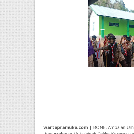
wartapramuka.com
| BONE, Ambalan Uma
Ibadurrahman Muttahidah Cekko Kecamatan 