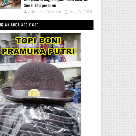
Sinsel Titip pesan ini
Admin Kak Wardah
Aug 04, 2026
IKLAN ANDA 300 X 600