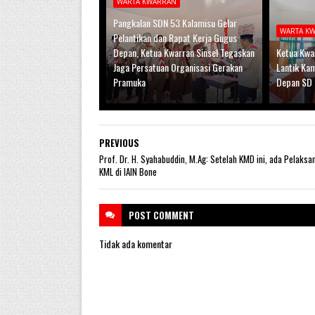
WARTA KWARRAN
Pangkalan SDN 53 Kalamisu Gelar
WARTA K
Pelantikan dan Rapat Kerja Gugus
Depan, Ketua Kwarran Sinsel Tegaskan
Ketua Kwar
Jaga Persatuan Organisasi Gerakan
Lantik Ka
Pramuka
Depan SD 
PREVIOUS
Prof. Dr. H. Syahabuddin, M.Ag: Setelah KMD ini, ada Pelaksa
KML di IAIN Bone
POST
COMMENT
Tidak ada komentar