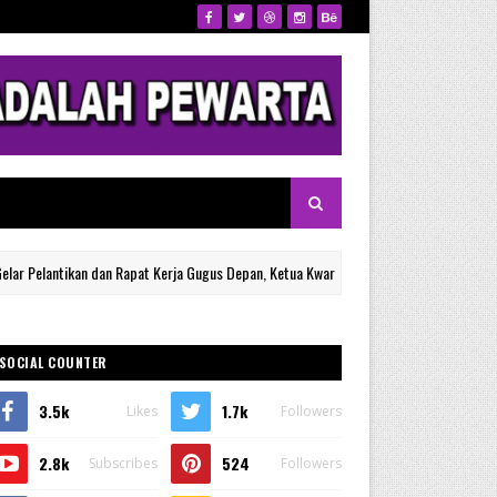
ikan dan Rapat Kerja Gugus Depan, Ketua Kwarran Sinsel Tegaskan Jaga Persatuan Or
SOCIAL COUNTER
3.5k
1.7k
Likes
Followers
2.8k
524
Subscribes
Followers