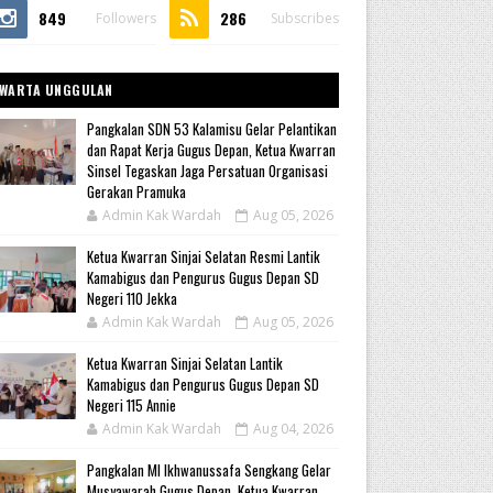
849
286
Followers
Subscribes
WARTA UNGGULAN
Pangkalan SDN 53 Kalamisu Gelar Pelantikan
dan Rapat Kerja Gugus Depan, Ketua Kwarran
Sinsel Tegaskan Jaga Persatuan Organisasi
Gerakan Pramuka
Admin Kak Wardah
Aug 05, 2026
Ketua Kwarran Sinjai Selatan Resmi Lantik
Kamabigus dan Pengurus Gugus Depan SD
Negeri 110 Jekka
Admin Kak Wardah
Aug 05, 2026
Ketua Kwarran Sinjai Selatan Lantik
Kamabigus dan Pengurus Gugus Depan SD
Negeri 115 Annie
Admin Kak Wardah
Aug 04, 2026
Pangkalan MI Ikhwanussafa Sengkang Gelar
Musyawarah Gugus Depan, Ketua Kwarran