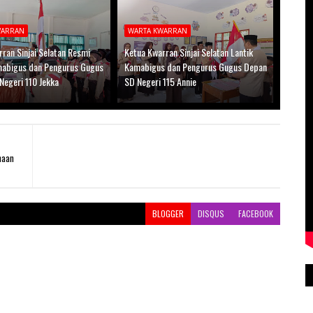
WARRAN
WARTA KWARRAN
ran Sinjai Selatan Resmi
Ketua Kwarran Sinjai Selatan Lantik
mabigus dan Pengurus Gugus
Kamabigus dan Pengurus Gugus Depan
Negeri 110 Jekka
SD Negeri 115 Annie
naan
BLOGGER
DISQUS
FACEBOOK