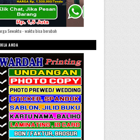
rga Sewaktu - waktu bisa berubah
IKLA ANDA