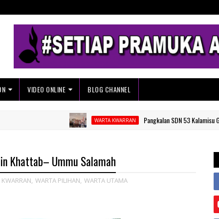
ON
VIDEO ONLINE
BLOG CHANNEL
Pangkalan SDN 53 Kalamisu Gelar Pelant
WARTA KWARRAN
bin Khattab– Ummu Salamah
 KWARRAN
,
WARTA PILIHAN
,
WARTA UTAMA