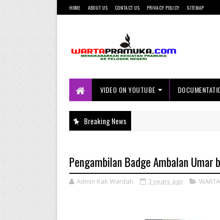
HOME
ABOUT US
CONTACT US
PRIVACY POLICY
SITEMAP
Mengkabarkan Kegiatan Pramuka ke
Pelosok Negeri
VIDEO ON YOUTUBE
DOCUMENTATI
Breaking News
Pengambilan Badge Ambalan Umar 
Admin Kak Wardah
3 years ago
WARTA