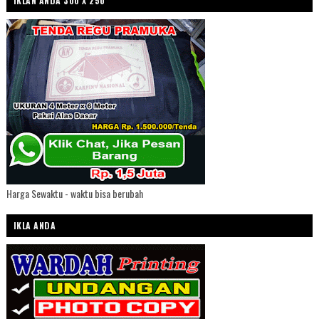
IKLAN ANDA 300 X 250
Harga Sewaktu - waktu bisa berubah
IKLA ANDA