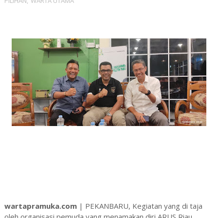
PILIHAN
,
WARTA UTAMA
wartapramuka.com
| PEKANBARU, Kegiatan yang di taja
oleh organisasi pemuda yang menamakan diri ARUS Riau