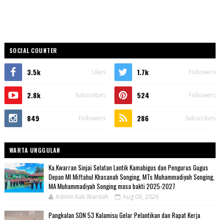
SOCIAL COUNTER
3.5k
1.7k
Likes
Followers
2.8k
524
Subscribes
Followers
849
286
Followers
Subscribes
WARTA UNGGULAN
Ka.Kwarran Sinjai Selatan Lantik Kamabigus dan Pengurus Gugus
Depan MI Miftahul Khasanah Songing, MTs Muhammadiyah Songing,
MA Muhammadiyah Songing masa bakti 2025-2027
Admin Kak Wardah
Aug 09, 2026
Pangkalan SDN 53 Kalamisu Gelar Pelantikan dan Rapat Kerja