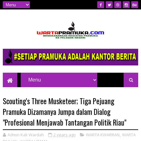
Mengkabarkan Kegiatan Pramuka ke
Pelosok Negeri
Scouting's Three Musketeer; Tiga Pejuang
Pramuka Dizamanya Jumpa dalam Dialog
"Profesional Menjawab Tantangan Politik Riau"
Admin Kak Wardah
2 years ago
WARTA KWARRAN
,
WARTA