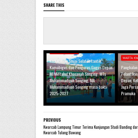
SHARE THIS
WARTA KWARRAN
WARTA K
Ka.Kwarran Sinjai Selatan Lantik
Kamabigus dan Pengurus Gugus Depan
Pangkalan
MI Miftahul Khasanah Songing, MTs
Pelantika
Muhammadiyah Songing, MA
Depan, Ke
Muhammadiyah Songing masa bakti
Jaga Pers
2025-2027
Pramuka
PREVIOUS
Kwarcab Lampung Timur Terima Kunjungan Studi Banding dar
Kwarcab Tulang Bawang