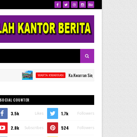
Ka.Kwarran Sinjai Selatan Lantik Kamabigus dan Pe
WARTA KWARRAN
SOCIAL COUNTER
3.5k
1.7k
Likes
Followers
2.8k
524
Subscribes
Followers