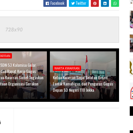
Facebook
Twitter
WARRAN
 SDN 53 Kalamisu Gelar
WARTA KWARRAN
n dan Rapat Kerja Gugus
tua Kwarran Sinsel Tegaskan
Ketua Kwarran Sinjai Selatan Resmi
atuan Organisasi Gerakan
Lantik Kamabigus dan Pengurus Gugus
Depan SD Negeri 110 Jekka
i