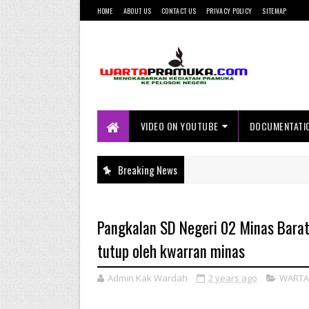
HOME
ABOUT US
CONTACT US
PRIVACY POLICY
SITEMAP
Mengkabarkan Kegiatan Pramuka ke
Pelosok Negeri
VIDEO ON YOUTUBE
DOCUMENTATI
Breaking News
Pangkalan SD Negeri 02 Minas Barat
tutup oleh kwarran minas
Admin Kak Wardah
2 years ago
WARTA