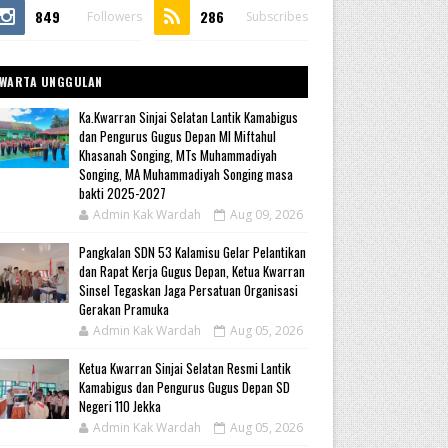
849
286
Followers
Subscribes
WARTA UNGGULAN
Ka.Kwarran Sinjai Selatan Lantik Kamabigus
dan Pengurus Gugus Depan MI Miftahul
Khasanah Songing, MTs Muhammadiyah
Songing, MA Muhammadiyah Songing masa
bakti 2025-2027
Admin Kak Wardah
Aug 09, 2026
Pangkalan SDN 53 Kalamisu Gelar Pelantikan
dan Rapat Kerja Gugus Depan, Ketua Kwarran
Sinsel Tegaskan Jaga Persatuan Organisasi
Gerakan Pramuka
Admin Kak Wardah
Aug 05, 2026
Ketua Kwarran Sinjai Selatan Resmi Lantik
Kamabigus dan Pengurus Gugus Depan SD
Negeri 110 Jekka
Admin Kak Wardah
Aug 05, 2026