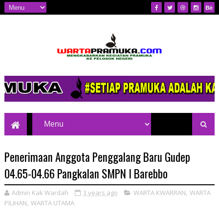
Mengkabarkan Kegiatan Pramuka ke
Pelosok Negeri
Penerimaan Anggota Penggalang Baru Gudep
04.65-04.66 Pangkalan SMPN I Barebbo
Admin Kak Wardah
3 years ago
WARTA KWARRAN
,
WARTA
PILIHAN
,
WARTA UTAMA