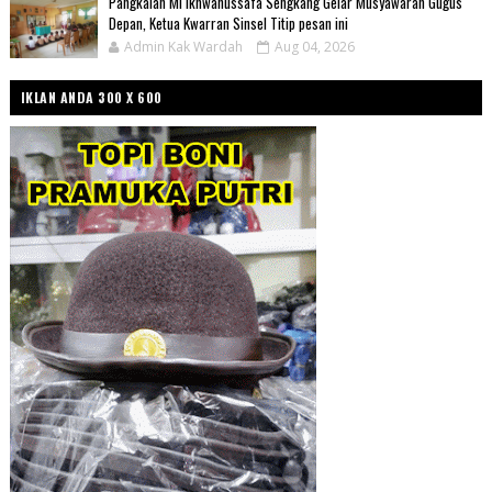
Pangkalan MI Ikhwanussafa Sengkang Gelar Musyawarah Gugus
Depan, Ketua Kwarran Sinsel Titip pesan ini
Admin Kak Wardah
Aug 04, 2026
IKLAN ANDA 300 X 600