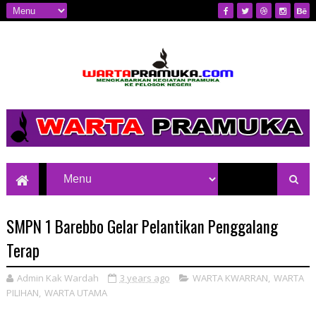
Mengkabarkan Kegiatan Pramuka ke
Pelosok Negeri
SMPN 1 Barebbo Gelar Pelantikan Penggalang
Terap
Admin Kak Wardah
3 years ago
WARTA KWARRAN
,
WARTA
PILIHAN
,
WARTA UTAMA